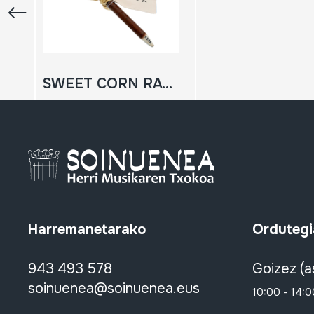
SWEET CORN RATTLE
Harremanetarako
Ordutegi
943 493 578
Goizez (a
soinuenea@soinuenea.eus
10:00 - 14:0