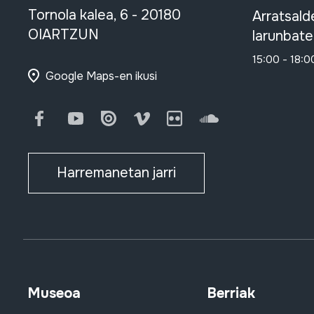
Tornola kalea, 6 - 20180
Arratsald
OIARTZUN
larunbate
15:00 - 18:0
Google Maps-en ikusi
Facebook
Youtube
Issuu
Vimeo
Flickr
SoundCloud
Harremanetan jarri
Museoa
Berriak