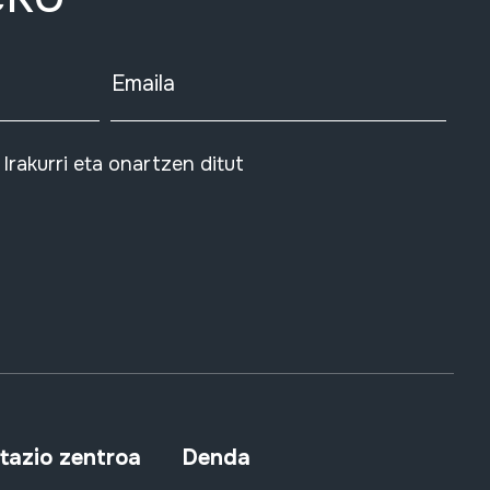
Emaila
Irakurri eta onartzen ditut
azio zentroa
Denda