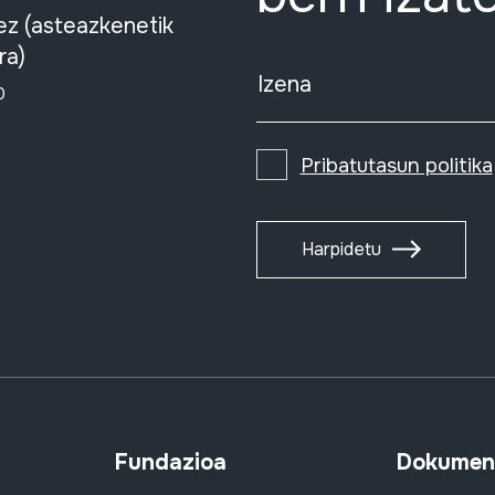
ez (asteazkenetik
ra)
Izena
0
Pribatutasun politika
Harpidetu
Fundazioa
Dokument