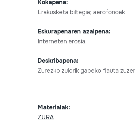
Kokapena:
Erakusketa biltegia; aerofonoak
Eskurapenaren azalpena:
Interneten erosia.
Deskribapena:
Zurezko zulorik gabeko flauta zuze
Materialak:
ZURA