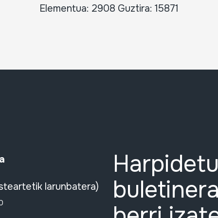
Elementua: 2908 Guztira: 15871
Harpidetu
a
buletinera
steartetik larunbatera)
0
berri izat