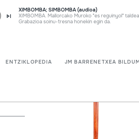
XIMBOMBA; SIMBOMBA (audioa)
XIMBOMBA. Mallorcako Muroko "es reguinyol" taldea
Grabazioa soinu-tresna honekin egin da.
ENTZIKLOPEDIA
JM BARRENETXEA BILDU
bita