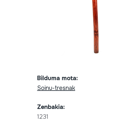
Bilduma mota:
Soinu-tresnak
Zenbakia:
1231