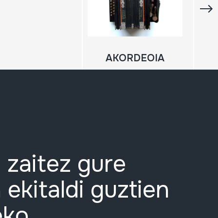
AKORDEOIA
 zaitez gure
 ekitaldi guztien
eko