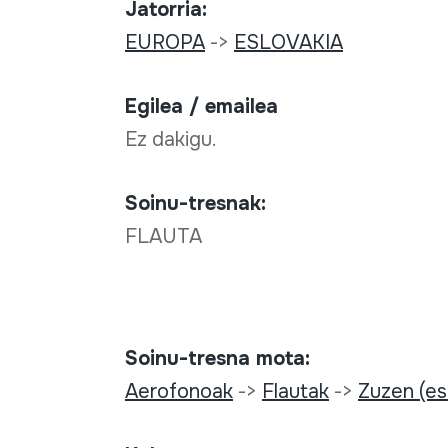
Jatorria:
EUROPA
->
ESLOVAKIA
Egilea / emailea
Ez dakigu.
Soinu-tresnak:
FLAUTA
Soinu-tresna mota:
Aerofonoak
->
Flautak
->
Zuzen (es