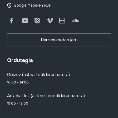
Google Maps-en ikusi
Facebook
Youtube
Issuu
Vimeo
Flickr
SoundCloud
Harremanetan jarri
Ordutegia
Goizez (asteartetik larunbatera)
10:00 - 14:00
Arratsaldez (asteazkenetik larunbatera)
15:00 - 18:00