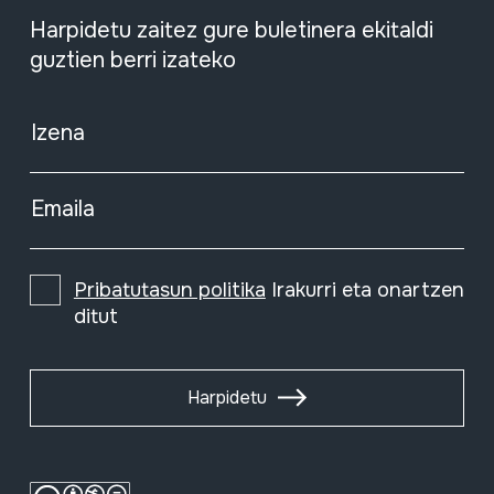
Harpidetu zaitez gure buletinera ekitaldi
guztien berri izateko
Izena
Emaila
Pribatutasun politika
Irakurri eta onartzen
ditut
Harpidetu