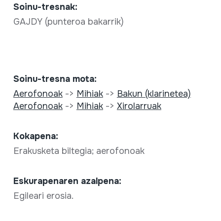
Soinu-tresnak:
GAJDY (punteroa bakarrik)
Soinu-tresna mota:
Aerofonoak
->
Mihiak
->
Bakun (klarinetea)
Aerofonoak
->
Mihiak
->
Xirolarruak
Kokapena:
Erakusketa biltegia; aerofonoak
Eskurapenaren azalpena:
Egileari erosia.