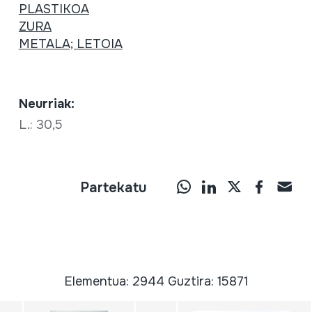
PLASTIKOA
ZURA
METALA; LETOIA
Neurriak:
L.: 30,5
Partekatu
Elementua: 2944 Guztira: 15871