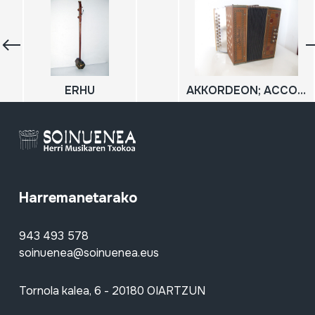
ERHU
AKKORDEON; ACCORDION; AKORDEOIA
Harremanetarako
943 493 578
soinuenea@soinuenea.eus
Tornola kalea, 6 - 20180 OIARTZUN