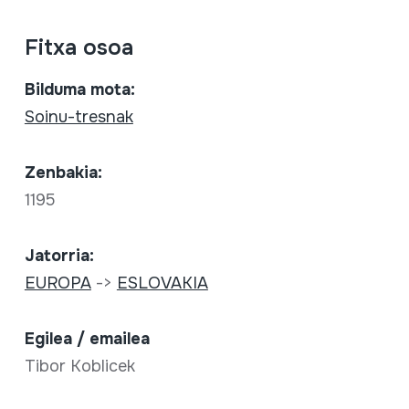
Fitxa osoa
Bilduma mota:
Soinu-tresnak
Zenbakia:
1195
Jatorria:
EUROPA
->
ESLOVAKIA
Egilea / emailea
Tibor Koblicek