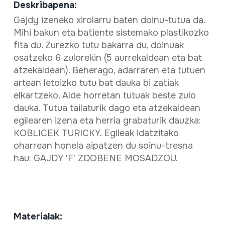
Deskribapena:
Gajdy izeneko xirolarru baten doinu-tutua da.
Mihi bakun eta batiente sistemako plastikozko
fita du. Zurezko tutu bakarra du, doinuak
osatzeko 6 zulorekin (5 aurrekaldean eta bat
atzekaldean). Beherago, adarraren eta tutuen
artean letoizko tutu bat dauka bi zatiak
elkartzeko. Alde horretan tutuak beste zulo
dauka. Tutua tailaturik dago eta atzekaldean
egilearen izena eta herria grabaturik dauzka:
KOBLICEK TURICKY. Egileak idatzitako
oharrean honela aipatzen du soinu-tresna
hau: GAJDY 'F' ZDOBENE MOSADZOU.
Materialak: