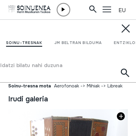
EU
Edukira zuzenean joan
SOINU-TRESNAK
AKKORDEON;
SOINU-TRESNAK
JM BELTRAN BILDUMA
ENTZIKLO
ACCORDION;
AKORDEOIA
Idatzi bilatu nahi duzuna
Egilea
Royal Standard
Soinu-tresna mota
Aerofonoak
->
Mihiak
->
Libreak
Irudi galeria