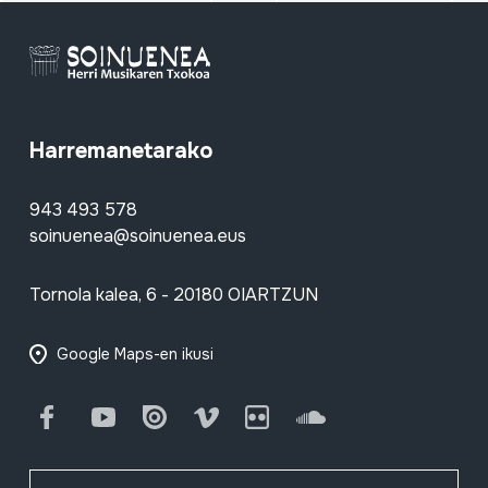
Harremanetarako
943 493 578
soinuenea@soinuenea.eus
Tornola kalea, 6 - 20180 OIARTZUN
Google Maps-en ikusi
Facebook
Youtube
Issuu
Vimeo
Flickr
SoundCloud