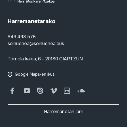
Harremanetarako
943 493 578
soinuenea@soinuenea.eus
Tornola kalea, 6 - 20180 OIARTZUN
Google Maps-en ikusi
Facebook
Youtube
Issuu
Vimeo
Flickr
SoundCloud
Harremanetan jarri