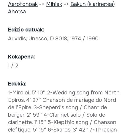
Aerofonoak
->
Mihiak
->
Bakun (klarinetea)
Ahotsa
Edizio datuak:
Auvidis; Unesco; D 8018; 1974 / 1990
Kokapena:
I / 2
Edukia:
1-Miroloi. 5' 10'' 2-Wedding song from North
Epirus. 4' 27'' Chanson de mariage du Nord
de l'Epire. 3-Sheperd's song / Chant de
berger. 2' 59'' 4-Clarinet solo / Solo de
clarinette. 1' 15'' 5-Klepthic song / Chanson
eleftique. 5' 15'' 6-Skaros. 3' 42'' 7-Thracian