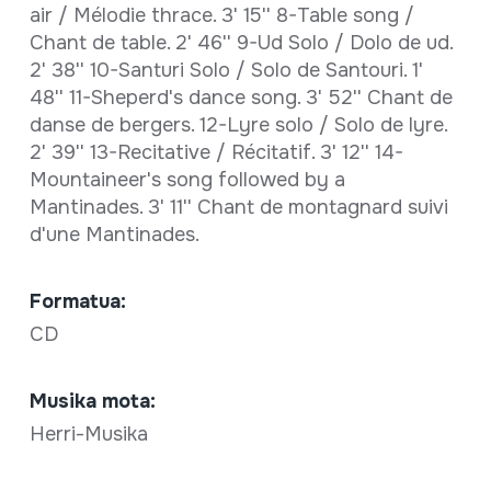
air / Mélodie thrace. 3' 15'' 8-Table song /
Chant de table. 2' 46'' 9-Ud Solo / Dolo de ud.
2' 38'' 10-Santuri Solo / Solo de Santouri. 1'
48'' 11-Sheperd's dance song. 3' 52'' Chant de
danse de bergers. 12-Lyre solo / Solo de lyre.
2' 39'' 13-Recitative / Récitatif. 3' 12'' 14-
Mountaineer's song followed by a
Mantinades. 3' 11'' Chant de montagnard suivi
d'une Mantinades.
Formatua:
CD
Musika mota:
Herri-Musika