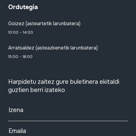
Ordutegia
Goizez (asteartetik larunbatera)
10:00 - 14:00
Arratsaldez (asteazkenetik larunbatera)
15:00 - 18:00
Harpidetu zaitez gure buletinera ekitaldi
guztien berri izateko
Izena
Emaila