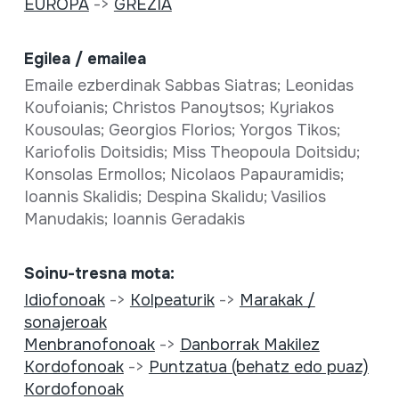
EUROPA
->
GREZIA
Egilea / emailea
Emaile ezberdinak Sabbas Siatras; Leonidas
Koufoianis; Christos Panoytsos; Kyriakos
Kousoulas; Georgios Florios; Yorgos Tikos;
Kariofolis Doitsidis; Miss Theopoula Doitsidu;
Konsolas Ermollos; Nicolaos Papauramidis;
Ioannis Skalidis; Despina Skalidu; Vasilios
Manudakis; Ioannis Geradakis
Soinu-tresna mota:
Idiofonoak
->
Kolpeaturik
->
Marakak /
sonajeroak
Menbranofonoak
->
Danborrak Makilez
Kordofonoak
->
Puntzatua (behatz edo puaz)
Kordofonoak