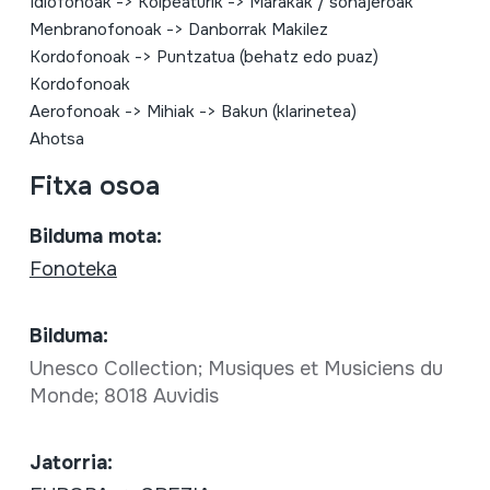
Idiofonoak
->
Kolpeaturik
->
Marakak / sonajeroak
Menbranofonoak
->
Danborrak Makilez
Kordofonoak
->
Puntzatua (behatz edo puaz)
Kordofonoak
Aerofonoak
->
Mihiak
->
Bakun (klarinetea)
Ahotsa
Fitxa osoa
Bilduma mota:
Fonoteka
Bilduma:
Unesco Collection; Musiques et Musiciens du
Monde; 8018 Auvidis
Jatorria: