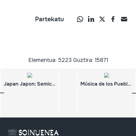
Partekatu
Elementua: 5223 Guztira: 15871
Japan Japon; Semiclassical and Folk Music; Musique Semi Classique et Folklorique
Música de los Pueblos Mayas. Belice - El Salvador - Guatemala - Honduras - México; INI. 1993 - Año Internacional de los Pueblos Indígenas.