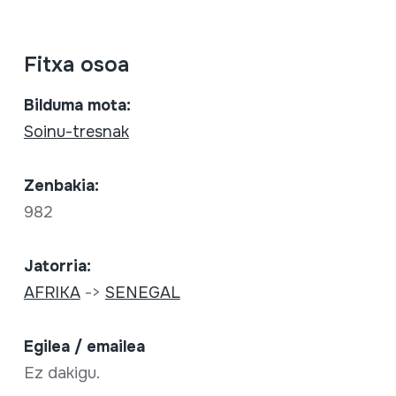
Fitxa osoa
Bilduma mota:
Soinu-tresnak
Zenbakia:
982
Jatorria:
AFRIKA
->
SENEGAL
Egilea / emailea
Ez dakigu.