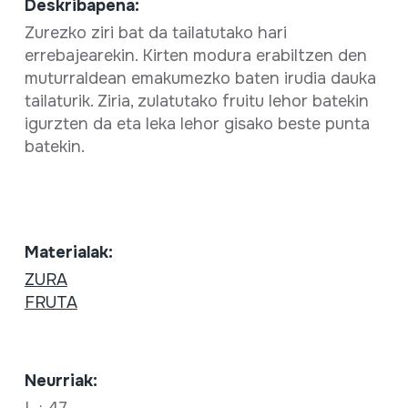
Deskribapena:
Zurezko ziri bat da tailatutako hari
errebajearekin. Kirten modura erabiltzen den
muturraldean emakumezko baten irudia dauka
tailaturik. Ziria, zulatutako fruitu lehor batekin
igurzten da eta leka lehor gisako beste punta
batekin.
Materialak:
ZURA
FRUTA
Neurriak: