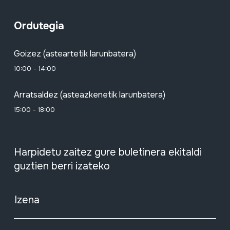
Ordutegia
Goizez (asteartetik larunbatera)
10:00 - 14:00
Arratsaldez (asteazkenetik larunbatera)
15:00 - 18:00
Harpidetu zaitez gure buletinera ekitaldi
guztien berri izateko
Izena