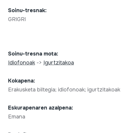
Soinu-tresnak:
GRIGRI
Soinu-tresna mota:
Idiofonoak
->
Igurtzitakoa
Kokapena:
Erakusketa biltegia; idiofonoak; igurtzitakoak
Eskurapenaren azalpena:
Emana