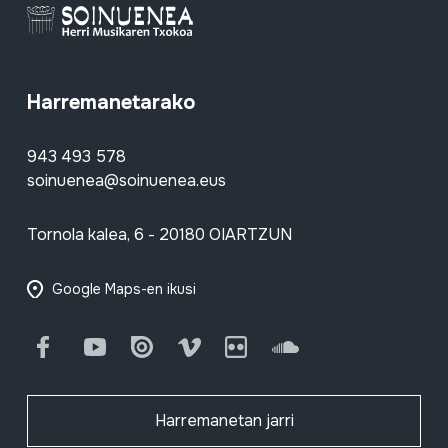
Harremanetarako
943 493 578
soinuenea@soinuenea.eus
Tornola kalea, 6 - 20180 OIARTZUN
Google Maps-en ikusi
Facebook
Youtube
Issuu
Vimeo
Flickr
SoundCloud
Harremanetan jarri