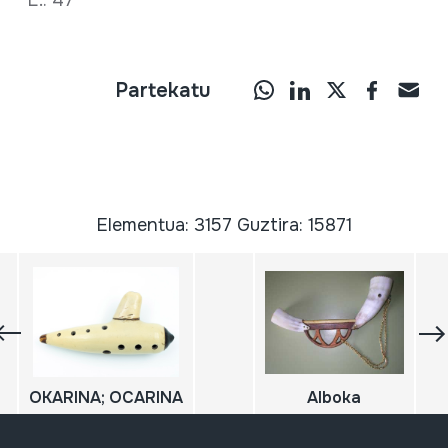
L.: 47
Partekatu
Elementua: 3157 Guztira: 15871
OKARINA; OCARINA
Alboka