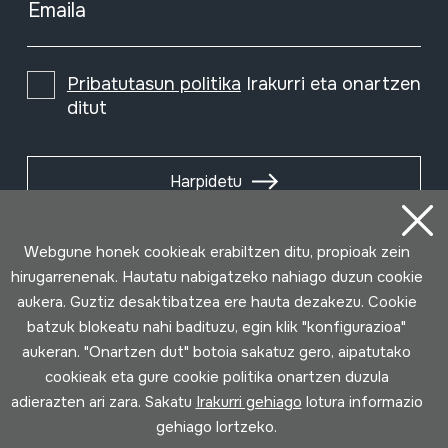
Emaila
Pribatutasun politika
Irakurri eta onartzen
ditut
Harpidetu
Webgune honek cookieak erabiltzen ditu, propioak zein
hirugarrenenak. Hautatu nabigatzeko nahiago duzun cookie
aukera. Guztiz desaktibatzea ere hauta dezakezu. Cookie
batzuk blokeatu nahi badituzu, egin klik "konfigurazioa"
aukeran. "Onartzen dut" botoia sakatuz gero, aipatutako
cookieak eta gure cookie politika onartzen duzula
adierazten ari zara. Sakatu
Irakurri gehiago
lotura informazio
gehiago lortzeko.
Erabilpen baldintzak
Pribatutasun politika
Cookie politika