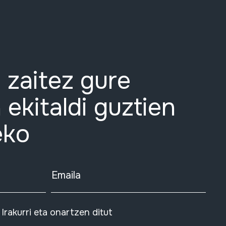
 zaitez gure
 ekitaldi guztien
eko
Emaila
Irakurri eta onartzen ditut