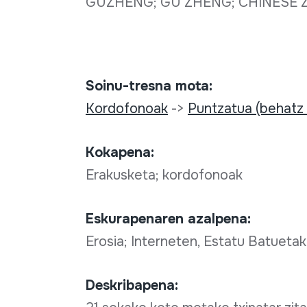
GUZHENG; GU ZHENG; CHINESE 
Soinu-tresna mota:
Kordofonoak
->
Puntzatua (behatz
Kokapena:
Erakusketa; kordofonoak
Eskurapenaren azalpena:
Erosia; Interneten, Estatu Batueta
Deskribapena: