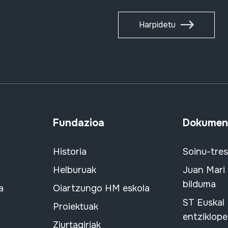
Harpidetu
Fundazioa
Dokument
Historia
Soinu-tre
Helburuak
Juan Mari
bilduma
a
Oiartzungo HM eskola
ST Euskal
Proiektuak
entziklope
Ziurtagiriak