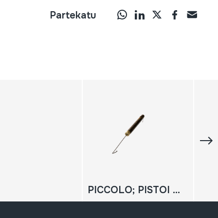
Partekatu
PICCOLO; PISTOI FLAUTA; FLAUTA DE EMBOLO; JAZZ FLAUTA; SWANEE WHISTLE