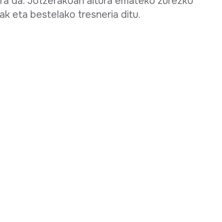
ara da. Jotzerakoan altura emateko zurezko
zak eta bestelako tresneria ditu.