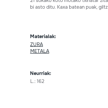
21 sokako koto motako txinatar zit
bi asto ditu. Kaxa batean puak, gilt
Materialak:
ZURA
METALA
Neurriak:
L.: 162