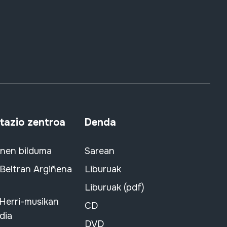
azio zentroa
Denda
snen bilduma
Sarean
 Beltran Argiñena
Liburuak
Liburuak (pdf)
 Herri-musikan
CD
dia
DVD