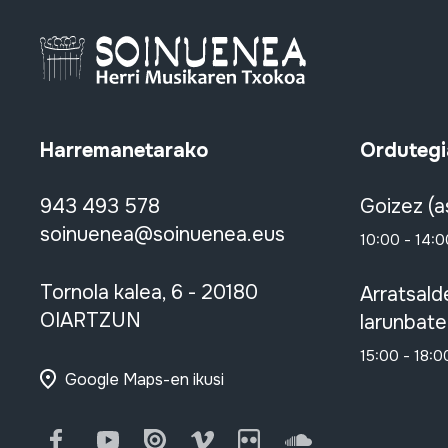
Harremanetarako
Ordutegi
943 493 578
Goizez (a
soinuenea@soinuenea.eus
10:00 - 14:0
Tornola kalea, 6 - 20180
Arratsald
OIARTZUN
larunbate
15:00 - 18:0
Google Maps-en ikusi
Facebook
Youtube
Issuu
Vimeo
Flickr
SoundCloud