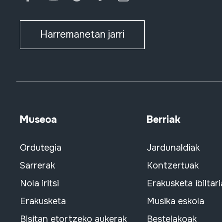
Harremanetan jarri
Museoa
Berriak
Ordutegia
Jardunaldiak
Sarrerak
Kontzertuak
Nola iritsi
Erakusketa ibiltari
Erakusketa
Musika eskola
Bisitan etortzeko aukerak
Bestelakoak