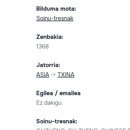
Bilduma mota:
Soinu-tresnak
Zenbakia:
1368
Jatorria:
ASIA
->
TXINA
Egilea / emailea
Ez dakigu.
Soinu-tresnak: