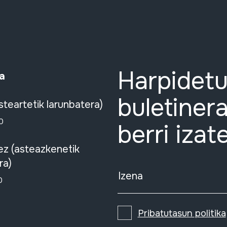
Harpidetu
a
buletinera
steartetik larunbatera)
0
berri izat
ez (asteazkenetik
ra)
Izena
0
Pribatutasun politika