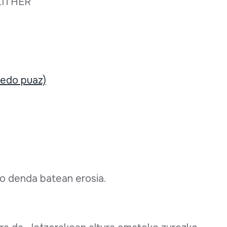
ZITHER
 edo puaz)
ko denda batean erosia.