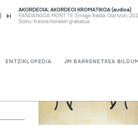
AKORDEOIA; AKORDEOI KROMATIKOA (audioa)
FANDANGOA MONTTE. Errege Belda. Oiartzun, 202
Soinu-tresna honekin grabatua.
INESE
ENTZIKLOPEDIA
JM BARRENETXEA BILDU
edo puaz)