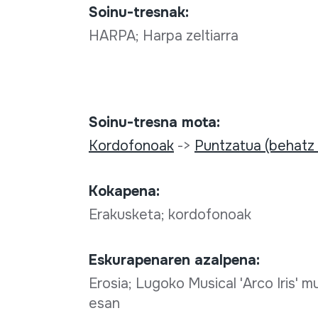
Soinu-tresnak:
HARPA; Harpa zeltiarra
Soinu-tresna mota:
Kordofonoak
->
Puntzatua (behatz
Kokapena:
Erakusketa; kordofonoak
Eskurapenaren azalpena:
Erosia; Lugoko Musical 'Arco Iris' m
esan