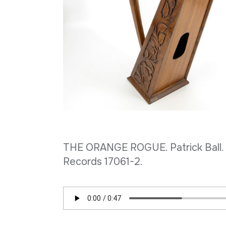
THE ORANGE ROGUE. Patrick Ball. C
Records 17061-2.