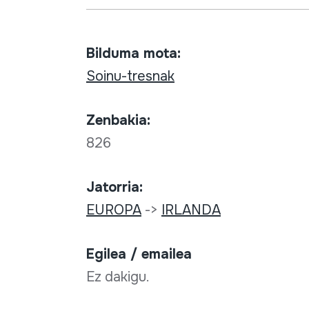
Bilduma mota:
Soinu-tresnak
Zenbakia:
826
Jatorria:
EUROPA
->
IRLANDA
Egilea / emailea
Ez dakigu.