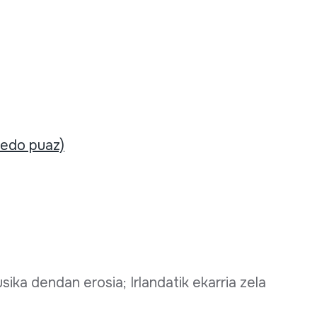
 edo puaz)
usika dendan erosia; Irlandatik ekarria zela