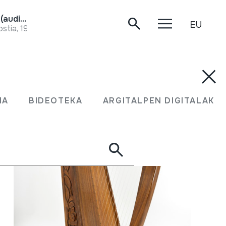
SOINU TXIKIA; AKORDEOI DIATONIKOA; TRIKITIXA (audioa)
EU
stia, 1984.
MA
BIDEOTEKA
ARGITALPEN DIGITALAK