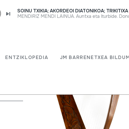
MENDIRIZ MENDI LAINUA. Auntxa eta Iturbide. Dono
ENTZIKLOPEDIA
JM BARRENETXEA BILDU
edo puaz)