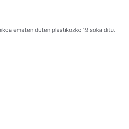
onikoa ematen duten plastikozko 19 soka ditu.