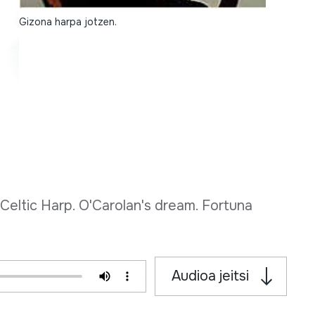
Gizona harpa jotzen.
eltic Harp. O'Carolan's dream. Fortuna
Audioa jeitsi