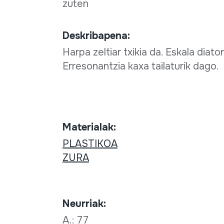
zuten
Deskribapena:
Harpa zeltiar txikia da. Eskala diat
Erresonantzia kaxa tailaturik dago.
Materialak:
PLASTIKOA
ZURA
Neurriak:
A.: 77