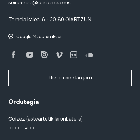
soinuenea@soinuenea.eus
Tornola kalea, 6 - 20180 OIARTZUN
Google Maps-en ikusi
Facebook
Youtube
Issuu
Vimeo
Flickr
SoundCloud
Harremanetan jarri
Ordutegia
Goizez (asteartetik larunbatera)
10:00 - 14:00