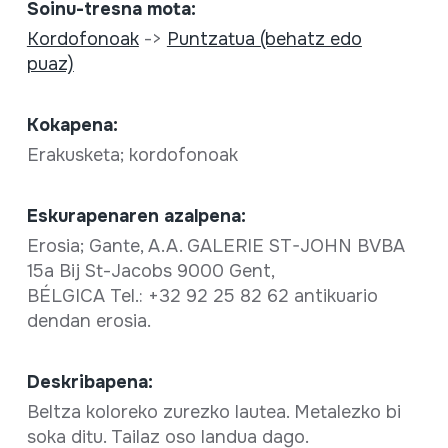
Soinu-tresna mota:
Kordofonoak
->
Puntzatua (behatz edo
puaz)
Kokapena:
Erakusketa; kordofonoak
Eskurapenaren azalpena:
Erosia; Gante, A.A. GALERIE ST-JOHN BVBA
15a Bij St-Jacobs 9000 Gent,
BÉLGICA Tel.: +32 92 25 82 62 antikuario
dendan erosia.
Deskribapena:
Beltza koloreko zurezko lautea. Metalezko bi
soka ditu. Tailaz oso landua dago.