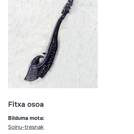
Fitxa osoa
Bilduma mota:
Soinu-tresnak