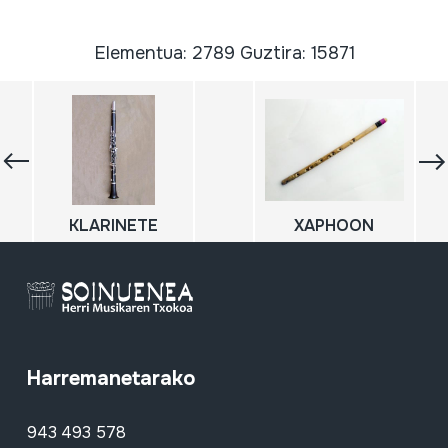
Elementua: 2789 Guztira: 15871
KLARINETE
XAPHOON
Harremanetarako
943 493 578