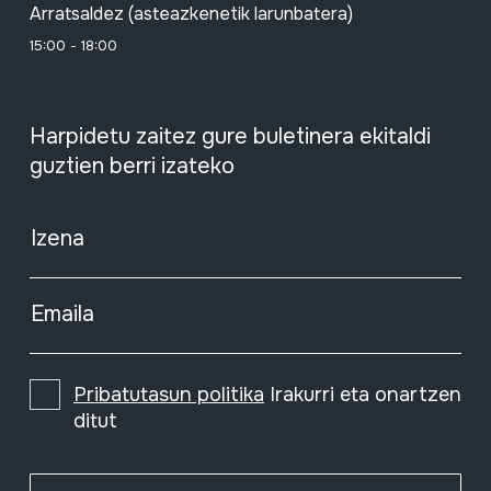
Arratsaldez (asteazkenetik larunbatera)
15:00 - 18:00
Harpidetu zaitez gure buletinera ekitaldi
guztien berri izateko
Izena
Emaila
Pribatutasun politika
Irakurri eta onartzen
ditut