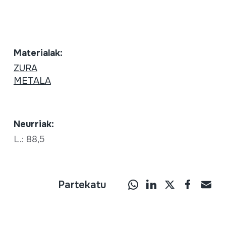
Materialak:
ZURA
METALA
Neurriak:
L.: 88,5
Partekatu