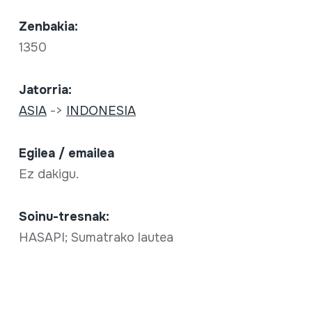
Zenbakia:
1350
Jatorria:
ASIA
->
INDONESIA
Egilea / emailea
Ez dakigu.
Soinu-tresnak:
HASAPI; Sumatrako lautea