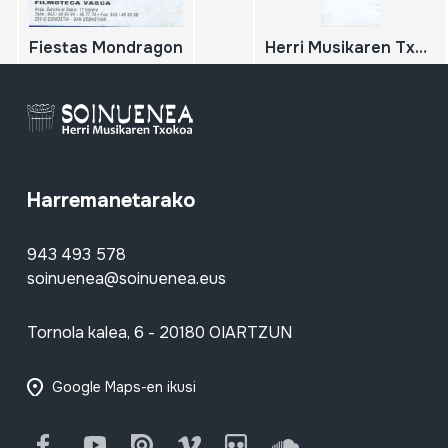
Fiestas Mondragon
Herri Musikaren Txokoa inauguratu dute; 2002-03-04
Harremanetarako
943 493 578
soinuenea@soinuenea.eus
Tornola kalea, 6 - 20180 OIARTZUN
Google Maps-en ikusi
Facebook
Youtube
Issuu
Vimeo
Flickr
SoundCloud