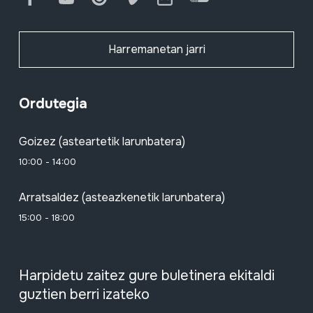
Harremanetan jarri
Ordutegia
Goizez (asteartetik larunbatera)
10:00 - 14:00
Arratsaldez (asteazkenetik larunbatera)
15:00 - 18:00
Harpidetu zaitez gure buletinera ekitaldi
guztien berri izateko