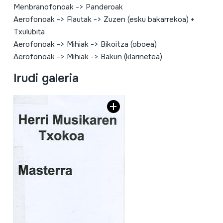
Menbranofonoak
->
Panderoak
Aerofonoak
->
Flautak
->
Zuzen (esku bakarrekoa) +
Txulubita
Aerofonoak
->
Mihiak
->
Bikoitza (oboea)
Aerofonoak
->
Mihiak
->
Bakun (klarinetea)
Irudi galeria