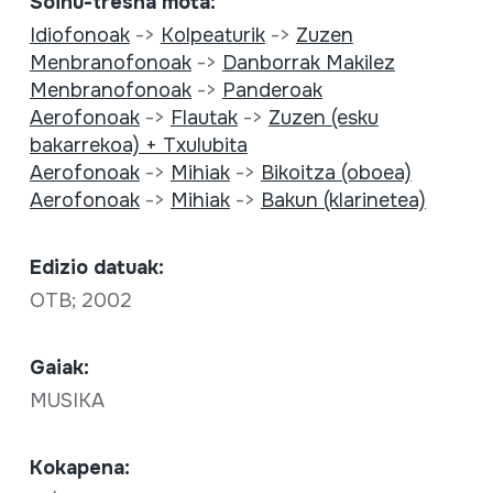
Soinu-tresna mota:
Idiofonoak
->
Kolpeaturik
->
Zuzen
Menbranofonoak
->
Danborrak Makilez
Menbranofonoak
->
Panderoak
Aerofonoak
->
Flautak
->
Zuzen (esku
bakarrekoa) + Txulubita
Aerofonoak
->
Mihiak
->
Bikoitza (oboea)
Aerofonoak
->
Mihiak
->
Bakun (klarinetea)
Edizio datuak:
OTB; 2002
Gaiak:
MUSIKA
Kokapena: