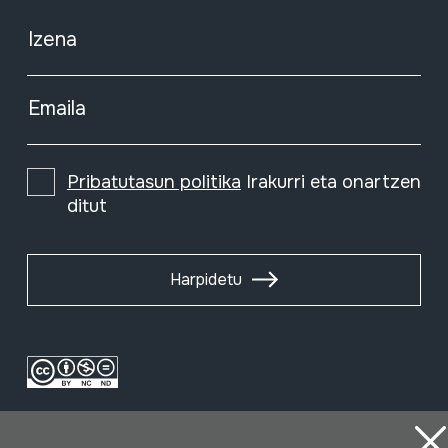
Izena
Emaila
Pribatutasun politika
Irakurri eta onartzen
ditut
Harpidetu