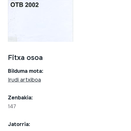
Fitxa osoa
Bilduma mota:
Irudi artxiboa
Zenbakia:
147
Jatorria: