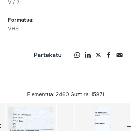
V / 7
Formatua:
VHS
Partekatu
Elementua: 2460 Guztira: 15871