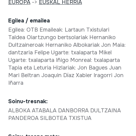
EUROPA
->
EUSKAL HERRIA
Egilea / emailea
Egilea: OTB Emaileak: Lartaun Txistulari
Taldea Oiartzungo bertsolariak Hernaniko
Dultzaineroak Hernaniko Albokariak Jon Maia:
dantzaria Felipe Ugarte: txalaparta Mikel
Ugarte: txalaparta Iñigo Monreal: txalaparta
Tapia eta Leturia Hizlariak: Jon Bagues Juan
Mari Beltran Joaquin Díaz Xabier Iragorri Jon
Iñarra
Soinu-tresnak:
ALBOKA ATABALA DANBORRA DULTZAINA
PANDEROA SILBOTEA TXISTUA