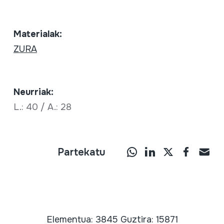
Materialak:
ZURA
Neurriak:
L.: 40 / A.: 28
Partekatu
Elementua: 3845 Guztira: 15871