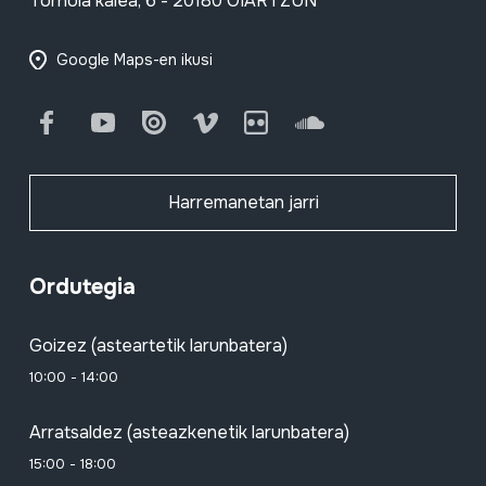
Tornola kalea, 6 - 20180 OIARTZUN
Google Maps-en ikusi
Facebook
Youtube
Issuu
Vimeo
Flickr
SoundCloud
Harremanetan jarri
Ordutegia
Goizez (asteartetik larunbatera)
10:00 - 14:00
Arratsaldez (asteazkenetik larunbatera)
15:00 - 18:00