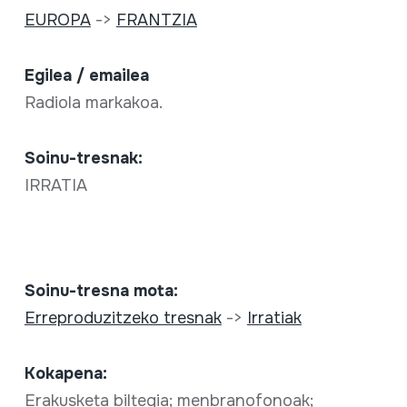
EUROPA
->
FRANTZIA
Egilea / emailea
Radiola markakoa.
Soinu-tresnak:
IRRATIA
Soinu-tresna mota:
Erreproduzitzeko tresnak
->
Irratiak
Kokapena:
Erakusketa biltegia; menbranofonoak;