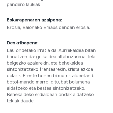
pandero laukiak
Eskurapenaren azalpena:
Erosia; Baionako Emaus dendan erosia.
Deskribapena:
Lau ondetako irratia da. Aurrekaldea bitan
banatzen da: goikaldea altabozarena, tela
beigezko azalarekin, eta behekaldea
sintonizatzeko frentearekin, kristalezkoa
delarik. Frente honen bi muturraldeetan bi
botoi-mando marroi ditu, bat bolumena
aldatzeko eta bestea sintonizatzeko.
Behekaldeko erdialdean ondak aldatzeko
teklak daude.