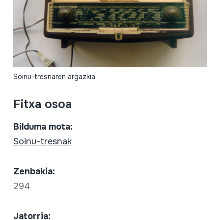
Soinu-tresnaren argazkia.
Fitxa osoa
Bilduma mota:
Soinu-tresnak
Zenbakia:
294
Jatorria: