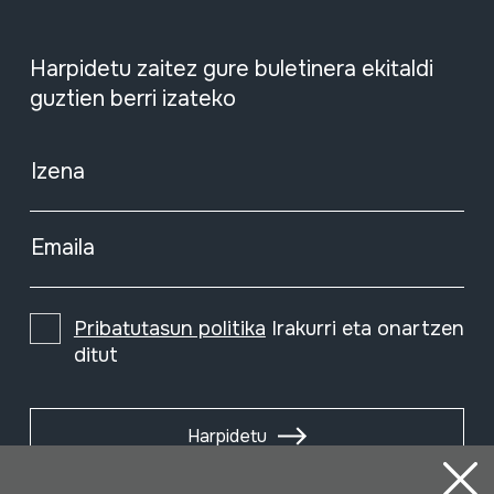
Harpidetu zaitez gure buletinera ekitaldi
guztien berri izateko
Izena
Emaila
Pribatutasun politika
Irakurri eta onartzen
ditut
Harpidetu