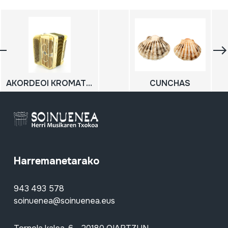
AKORDEOI KROMATIKOA; SOINU HANDIA; ACCORDEON
CUNCHAS
Harremanetarako
943 493 578
soinuenea@soinuenea.eus