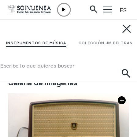
ES
Ir directamente al contenido
INSTRUMENTOS DE MÚSICA
IRRATIA; RADIO
INSTRUMENTOS DE MÚSICA
COLECCIÓN JM BELTRAN
Autor
Radiola markakoa.
Tipo de Instrumento de música
Escribe lo que quieres buscar
Aparatos de reproducción
->
Radio
Galería de imágenes