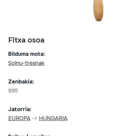
Fitxa osoa
Bilduma mota:
Soinu-tresnak
Zenbakia:
995
Jatorria:
EUROPA
->
HUNGARIA