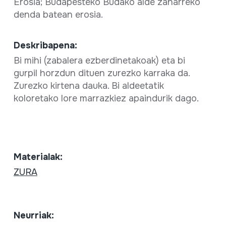
Erosia; Budapesteko Budako alde zaharreko
denda batean erosia.
Deskribapena:
Bi mihi (zabalera ezberdinetakoak) eta bi
gurpil horzdun dituen zurezko karraka da.
Zurezko kirtena dauka. Bi aldeetatik
koloretako lore marrazkiez apaindurik dago.
Materialak:
ZURA
Neurriak: