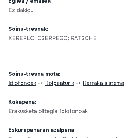
Egilea / emailea
Ez dakigu.
Soinu-tresnak:
KEREPLÖ; CSERREGÖ; RATSCHE
Soinu-tresna mota:
Idiofonoak
->
Kolpeaturik
->
Karraka sistema
Kokapena:
Erakusketa biltegia; idiofonoak
Eskurapenaren azalpena: