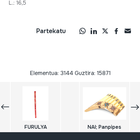
L.: 16,5
Partekatu
Elementua: 3144 Guztira: 15871
FURULYA
NAI; Panpipes