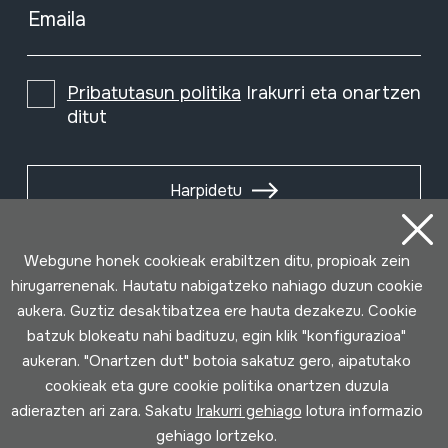
Emaila
Pribatutasun politika
Irakurri eta onartzen
ditut
Harpidetu
Webgune honek cookieak erabiltzen ditu, propioak zein
hirugarrenenak. Hautatu nabigatzeko nahiago duzun cookie
aukera. Guztiz desaktibatzea ere hauta dezakezu. Cookie
batzuk blokeatu nahi badituzu, egin klik "konfigurazioa"
aukeran. "Onartzen dut" botoia sakatuz gero, aipatutako
cookieak eta gure cookie politika onartzen duzula
adierazten ari zara. Sakatu
Irakurri gehiago
lotura informazio
gehiago lortzeko.