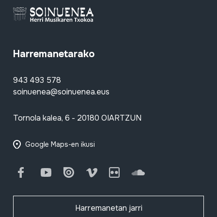
Harremanetarako
943 493 578
soinuenea@soinuenea.eus
Tornola kalea, 6 - 20180 OIARTZUN
Google Maps-en ikusi
Facebook
Youtube
Issuu
Vimeo
Flickr
SoundCloud
Harremanetan jarri