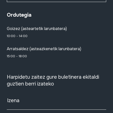
Ordutegia
Goizez (asteartetik larunbatera)
10:00 - 14:00
Arratsaldez (asteazkenetik larunbatera)
15:00 - 18:00
Harpidetu zaitez gure buletinera ekitaldi
guztien berri izateko
Izena