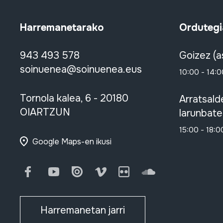
Harremanetarako
Ordutegi
943 493 578
Goizez (a
soinuenea@soinuenea.eus
10:00 - 14:0
Tornola kalea, 6 - 20180
Arratsald
OIARTZUN
larunbate
15:00 - 18:0
Google Maps-en ikusi
Facebook
Youtube
Issuu
Vimeo
Flickr
SoundCloud
Harremanetan jarri