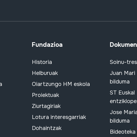
Fundazioa
Dokument
Historia
Soinu-tre
Helburuak
Juan Mari
bilduma
a
Oiartzungo HM eskola
ST Euskal
Proiektuak
entziklope
Ziurtagiriak
Jose Mari
Lotura interesgarriak
bilduma
Dohaintzak
Bideoteka