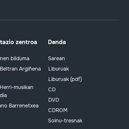
azio zentroa
Denda
snen bilduma
Sarean
 Beltran Argiñena
Liburuak
Liburuak (pdf)
 Herri-musikan
CD
dia
DVD
ano Barrenetxea
CDROM
Soinu-tresnak