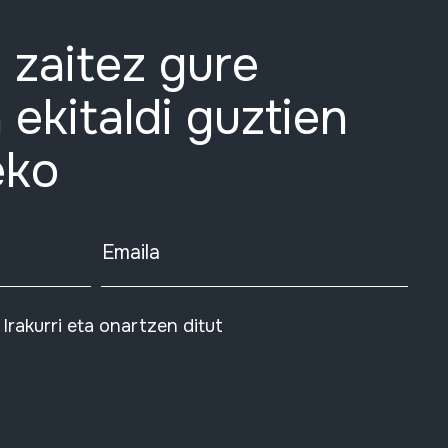
 zaitez gure
 ekitaldi guztien
eko
Emaila
Irakurri eta onartzen ditut