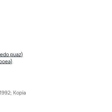
 edo puaz)
oboea)
 1992; Kopia