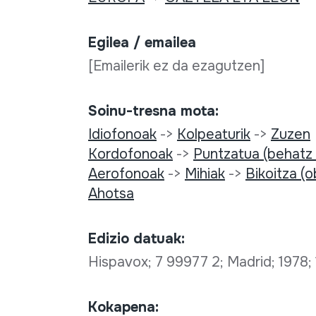
Egilea / emailea
[Emailerik ez da ezagutzen]
Soinu-tresna mota:
Idiofonoak
->
Kolpeaturik
->
Zuzen
Kordofonoak
->
Puntzatua (behatz
Aerofonoak
->
Mihiak
->
Bikoitza (
Ahotsa
Edizio datuak:
Hispavox; 7 99977 2; Madrid; 1978;
Kokapena: