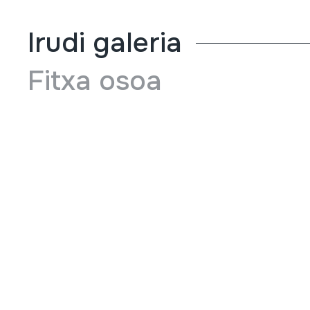
Irudi galeria
Fitxa osoa