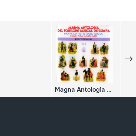
Magna Antologia del Folklore Musical de España, 6; Leon; Extremadura