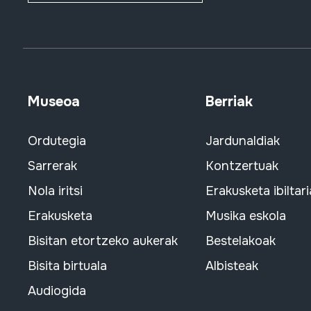
Museoa
Berriak
Ordutegia
Jardunaldiak
Sarrerak
Kontzertuak
Nola iritsi
Erakusketa ibiltari
Erakusketa
Musika eskola
Bisitan etortzeko aukerak
Bestelakoak
Bisita birtuala
Albisteak
Audiogida