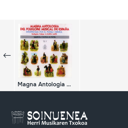
Magna Antologia del Folklore Musical de España, 4; Valencia; Castilla La Nueva