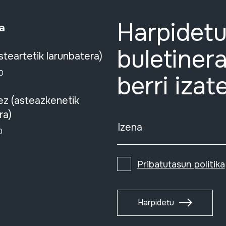
Harpidetu
a
buletinera
steartetik larunbatera)
0
berri izat
ez (asteazkenetik
ra)
Izena
0
Pribatutasun politika
Harpidetu