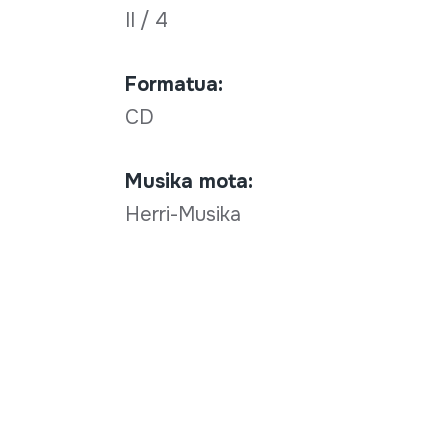
II / 4
Formatua:
CD
Musika mota:
Herri-Musika