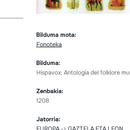
Bilduma mota:
Fonoteka
Bilduma:
Hispavox; Antología del folklore m
Zenbakia:
1208
Jatorria:
EUROPA
->
GAZTELA ETA LEON