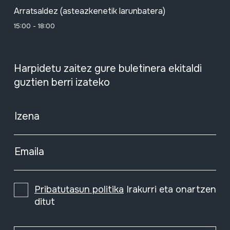
Arratsaldez (asteazkenetik larunbatera)
15:00 - 18:00
Harpidetu zaitez gure buletinera ekitaldi
guztien berri izateko
Izena
Emaila
Pribatutasun politika
Irakurri eta onartzen
ditut