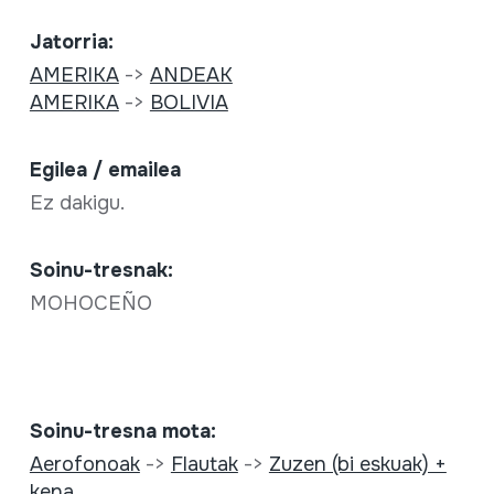
Jatorria:
AMERIKA
->
ANDEAK
AMERIKA
->
BOLIVIA
Egilea / emailea
Ez dakigu.
Soinu-tresnak:
MOHOCEÑO
Soinu-tresna mota:
Aerofonoak
->
Flautak
->
Zuzen (bi eskuak) +
kena