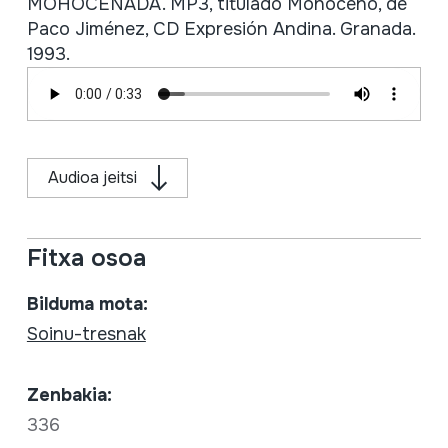
MOHOCEÑADA. MP3, titulado Mohoceño, de
Paco Jiménez, CD Expresión Andina. Granada.
1993.
Audioa jeitsi
Fitxa osoa
Bilduma mota:
Soinu-tresnak
Zenbakia:
336