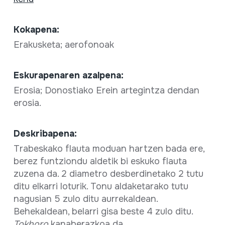
Kokapena:
Erakusketa; aerofonoak
Eskurapenaren azalpena:
Erosia; Donostiako Erein artegintza dendan
erosia.
Deskribapena:
Trabeskako flauta moduan hartzen bada ere,
berez funtziondu aldetik bi eskuko flauta
zuzena da. 2 diametro desberdinetako 2 tutu
ditu elkarri loturik. Tonu aldaketarako tutu
nagusian 5 zulo ditu aurrekaldean.
Behekaldean, belarri gisa beste 4 zulo ditu.
Tokhoro
kanaberazkoa da.