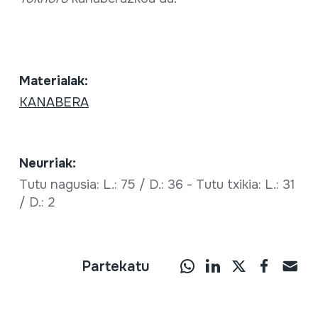
Materialak:
KANABERA
Neurriak:
Tutu nagusia: L.: 75 / D.: 36 - Tutu txikia: L.: 31
/ D.: 2
Partekatu