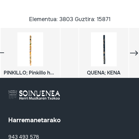
Elementua: 3803 Guztira: 15871
PINKILLO; Pinkillo handia
QUENA; KENA
Harremanetarako
943 493 578