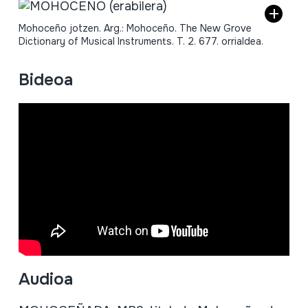
Mohoceño jotzen. Arg.: Mohoceño. The New Grove
Dictionary of Musical Instruments. T. 2. 677. orrialdea.
Bideoa
Audioa