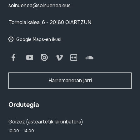
soinuenea@soinuenea.eus
Tornola kalea, 6 - 20180 OIARTZUN
Google Maps-en ikusi
Facebook
Youtube
Issuu
Vimeo
Flickr
SoundCloud
Harremanetan jarri
Ordutegia
Goizez (asteartetik larunbatera)
10:00 - 14:00