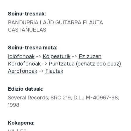
Soinu-tresnak:
BANDURRIA LAÚD GUITARRA FLAUTA
CASTAÑUELAS
Soinu-tresna mota:
Idiofonoak
->
Kolpeaturik
->
Ez zuzen
Kordofonoak
->
Puntzatua (behatz edo puaz)
Aerofonoak
->
Flautak
Edizio datuak:
Several Records; SRC 219; D.L.: M-40967-98;
1998
Kokapena: