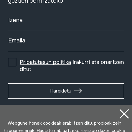
guztien berri izateko
Izena
Emaila
Pribatutasun politika
Irakurri eta onartzen
ditut
Harpidetu
Webgune honek cookieak erabiltzen ditu, propioak zein
hirugarrenenak. Hautatu nabigatzeko nahiago duzun cookie