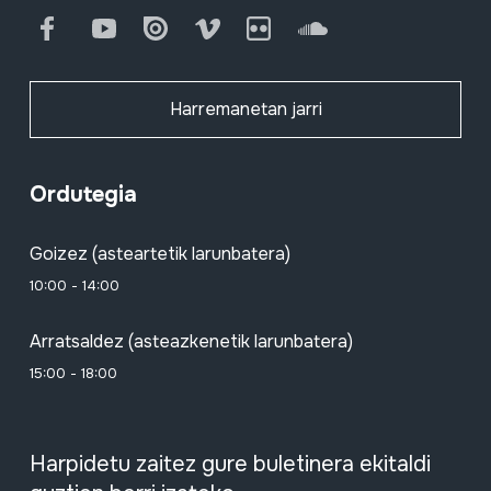
Facebook
Youtube
Issuu
Vimeo
Flickr
SoundCloud
Harremanetan jarri
Ordutegia
Goizez (asteartetik larunbatera)
10:00 - 14:00
Arratsaldez (asteazkenetik larunbatera)
15:00 - 18:00
Harpidetu zaitez gure buletinera ekitaldi