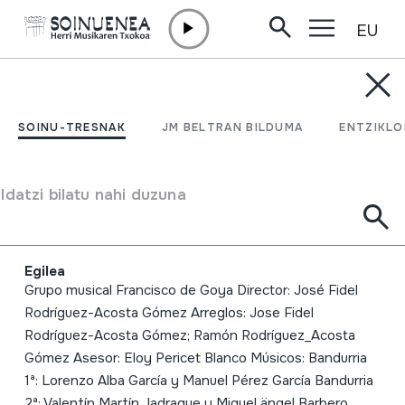
EU
Edukira zuzenean joan
SOINU-TRESNAK
MUSICA EN LA VILLA Y
SOINU-TRESNAK
JM BELTRAN BILDUMA
ENTZIKLO
CORTE DE MADRID (s.
XVIII-XIX) La Escuela
Idatzi bilatu nahi duzuna
Bolera Vol. 2
Egilea
Grupo musical Francisco de Goya Director: José Fidel
Rodríguez-Acosta Gómez Arreglos: Jose Fidel
Rodríguez-Acosta Gómez; Ramón Rodríguez_Acosta
Gómez Asesor: Eloy Pericet Blanco Músicos: Bandurria
1ª: Lorenzo Alba García y Manuel Pérez García Bandurria
2ª: Valentín Martín Jadraque y Miguel ängel Barbero