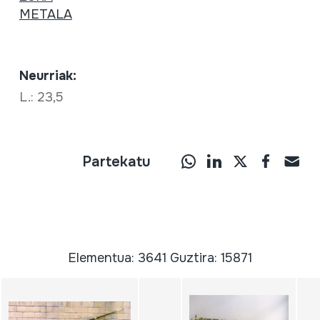
METALA
Neurriak:
L.: 23,5
Partekatu
Elementua: 3641 Guztira: 15871