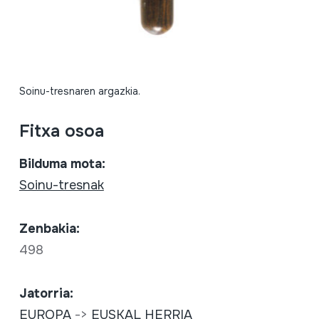
Soinu-tresnaren argazkia.
Fitxa osoa
Bilduma mota:
Soinu-tresnak
Zenbakia:
498
Jatorria:
EUROPA
->
EUSKAL HERRIA