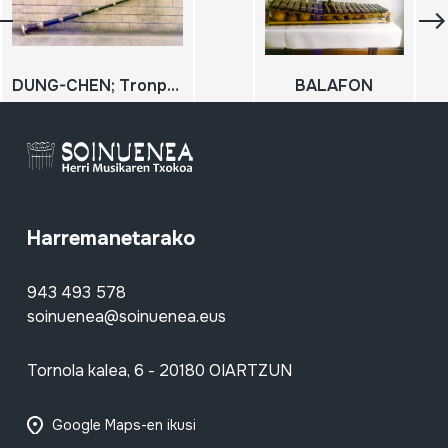
DUNG-CHEN; Tronpa tibetarra
BALAFON
Harremanetarako
943 493 578
soinuenea@soinuenea.eus
Tornola kalea, 6 - 20180 OIARTZUN
Google Maps-en ikusi