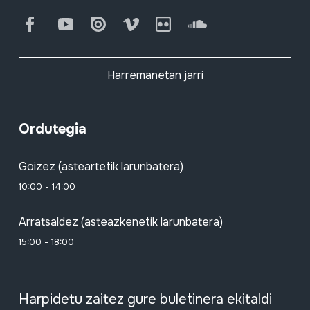
Facebook
Youtube
Issuu
Vimeo
Flickr
SoundCloud
Harremanetan jarri
Ordutegia
Goizez (asteartetik larunbatera)
10:00 - 14:00
Arratsaldez (asteazkenetik larunbatera)
15:00 - 18:00
Harpidetu zaitez gure buletinera ekitaldi