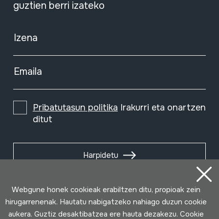
guztien berri izateko
Izena
Emaila
Pribatutasun politika
Irakurri eta onartzen
ditut
Harpidetu
Webgune honek cookieak erabiltzen ditu, propioak zein
hirugarrenenak. Hautatu nabigatzeko nahiago duzun cookie
aukera. Guztiz desaktibatzea ere hauta dezakezu. Cookie