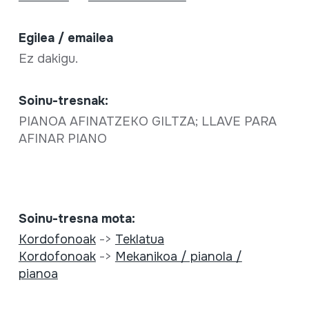
Egilea / emailea
Ez dakigu.
Soinu-tresnak:
PIANOA AFINATZEKO GILTZA; LLAVE PARA
AFINAR PIANO
Soinu-tresna mota:
Kordofonoak
->
Teklatua
Kordofonoak
->
Mekanikoa / pianola /
pianoa