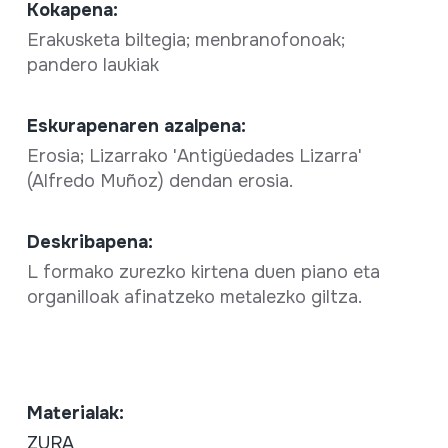
Kokapena:
Erakusketa biltegia; menbranofonoak;
pandero laukiak
Eskurapenaren azalpena:
Erosia; Lizarrako 'Antigüedades Lizarra'
(Alfredo Muñoz) dendan erosia.
Deskribapena:
L formako zurezko kirtena duen piano eta
organilloak afinatzeko metalezko giltza.
Materialak:
ZURA