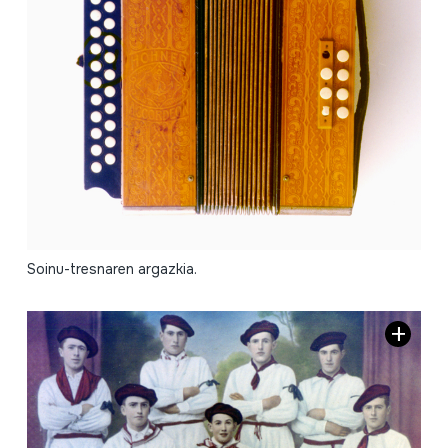
Soinu-tresnaren argazkia.