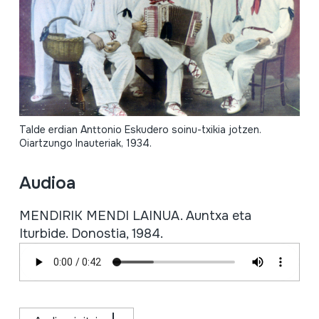
Talde erdian Anttonio Eskudero soinu-txikia jotzen.
Oiartzungo Inauteriak, 1934.
Audioa
MENDIRIK MENDI LAINUA. Auntxa eta
Iturbide. Donostia, 1984.