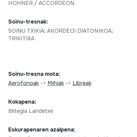
HOHNER / ACCORDEON.
Soinu-tresnak:
SOINU TXIKIA; AKORDEOI DIATONIKOA;
TRIKITIXA
Soinu-tresna mota:
Aerofonoak
->
Mihiak
->
Libreak
Kokapena:
Biltegia Landetxe
Eskurapenaren azalpena: