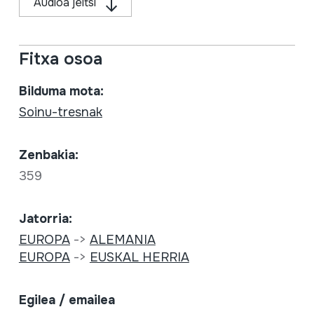
Audioa jeitsi
Fitxa osoa
Bilduma mota:
Soinu-tresnak
Zenbakia:
359
Jatorria:
EUROPA
->
ALEMANIA
EUROPA
->
EUSKAL HERRIA
Egilea / emailea