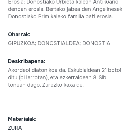
Erosia; Donostiako Urbieta kalean Antikuario
dendan erosia. Bertako jabea den Angelinesek
Donostiako Prim kaleko familia bati erosia.
Oharrak:
GIPUZKOA; DONOSTIALDEA; DONOSTIA
Deskribapena:
Akordeoi diatonikoa da. Eskubialdean 21 botoi
ditu (bi lerrotan), eta ezkerraldean 8. Sib
tonuan dago. Zurezko kaxa du.
Materialak:
ZURA