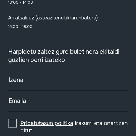
10:00 - 14:00
Arratsaldez (asteazkenetik larunbatera)
15:00 - 18:00
Harpidetu zaitez gure buletinera ekitaldi
guztien berri izateko
Izena
Emaila
Pribatutasun politika
Irakurri eta onartzen
ditut