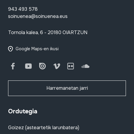
943 493 578
soinuenea@soinuenea.eus
Tornola kalea, 6 - 20180 OIARTZUN
Google Maps-en ikusi
Facebook
Youtube
Issuu
Vimeo
Flickr
SoundCloud
Harremanetan jarri
Ordutegia
Goizez (asteartetik larunbatera)