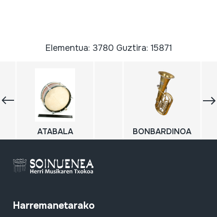
Elementua: 3780 Guztira: 15871
ATABALA
BONBARDINOA
Harremanetarako