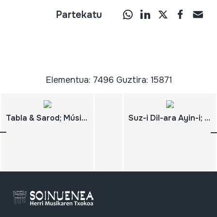
Partekatu
Elementua: 7496 Guztira: 15871
Tabla & Sarod; Música tradicional del Norte de la India
Suz-i Dil-ara Ayin-i; Üçüncü Selim