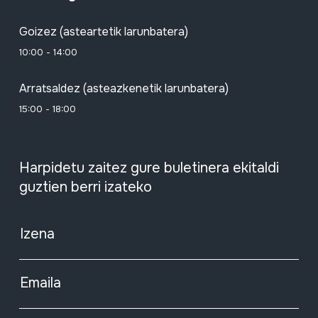
Goizez (asteartetik larunbatera)
10:00 - 14:00
Arratsaldez (asteazkenetik larunbatera)
15:00 - 18:00
Harpidetu zaitez gure buletinera ekitaldi
guztien berri izateko
Izena
Emaila