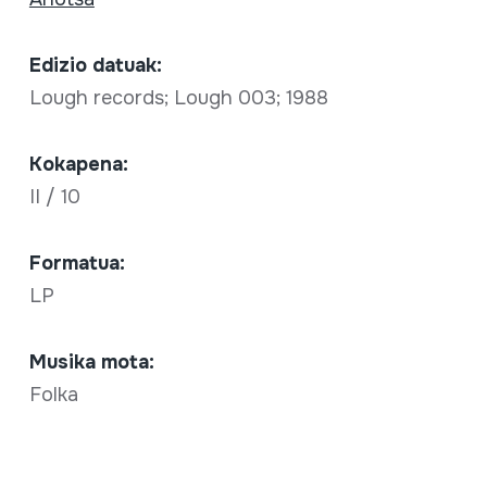
Edizio datuak:
Lough records; Lough 003; 1988
Kokapena:
II / 10
Formatua:
LP
Musika mota:
Folka