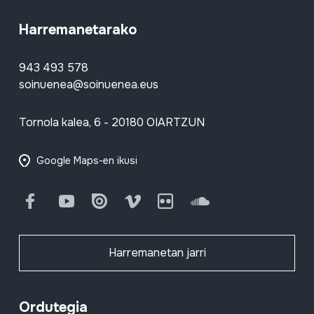
Harremanetarako
943 493 578
soinuenea@soinuenea.eus
Tornola kalea, 6 - 20180 OIARTZUN
Google Maps-en ikusi
Facebook
Youtube
Issuu
Vimeo
Flickr
SoundCloud
Harremanetan jarri
Ordutegia