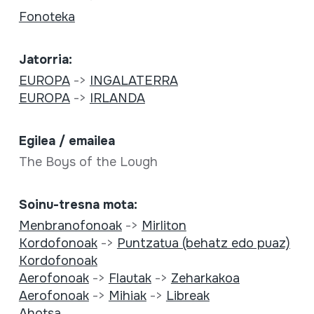
Fonoteka
Jatorria:
EUROPA
->
INGALATERRA
EUROPA
->
IRLANDA
Egilea / emailea
The Boys of the Lough
Soinu-tresna mota:
Menbranofonoak
->
Mirliton
Kordofonoak
->
Puntzatua (behatz edo puaz)
Kordofonoak
Aerofonoak
->
Flautak
->
Zeharkakoa
Aerofonoak
->
Mihiak
->
Libreak
Ahotsa