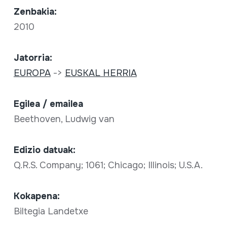
Zenbakia:
2010
Jatorria:
EUROPA
->
EUSKAL HERRIA
Egilea / emailea
Beethoven, Ludwig van
Edizio datuak:
Q.R.S. Company; 1061; Chicago; Illinois; U.S.A.
Kokapena:
Biltegia Landetxe