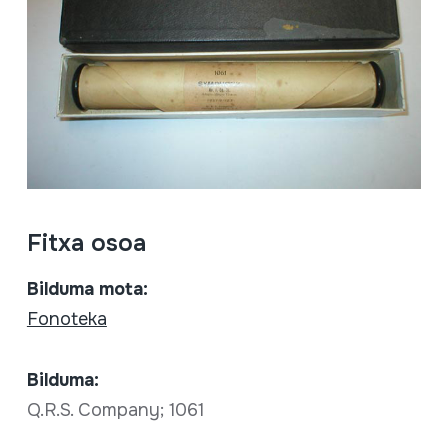
Fitxa osoa
Bilduma mota:
Fonoteka
Bilduma:
Q.R.S. Company; 1061