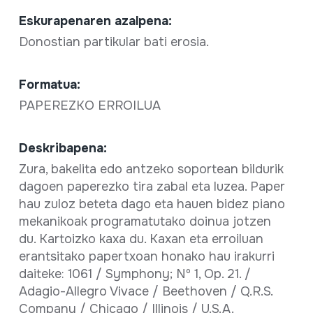
Eskurapenaren azalpena:
Donostian partikular bati erosia.
Formatua:
PAPEREZKO ERROILUA
Deskribapena:
Zura, bakelita edo antzeko soportean bildurik
dagoen paperezko tira zabal eta luzea. Paper
hau zuloz beteta dago eta hauen bidez piano
mekanikoak programatutako doinua jotzen
du. Kartoizko kaxa du. Kaxan eta erroiluan
erantsitako papertxoan honako hau irakurri
daiteke: 1061 / Symphony; Nº 1, Op. 21. /
Adagio-Allegro Vivace / Beethoven / Q.R.S.
Company / Chicago / Illinois / U.S.A.