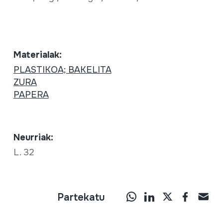
Materialak:
PLASTIKOA; BAKELITA
ZURA
PAPERA
Neurriak:
L. 32
Partekatu