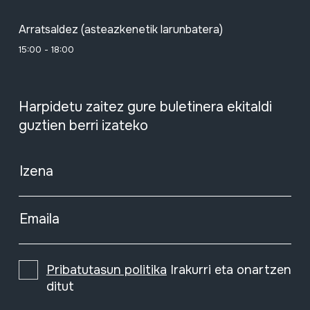
Arratsaldez (asteazkenetik larunbatera)
15:00 - 18:00
Harpidetu zaitez gure buletinera ekitaldi
guztien berri izateko
Izena
Emaila
Pribatutasun politika
Irakurri eta onartzen
ditut