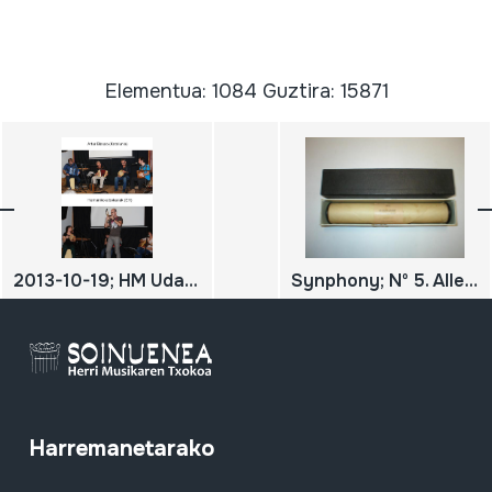
Elementua: 1084 Guztira: 15871
2013-10-19; HM Udazkeneko kontzertua; Artur Blasco; Recuperación del acordeón diatónico en Catalunya desde el Pirineo; Hernaniko albokariak; DIGITALA
Synphony; Nº 5. Allegro con brio; Beethoven
Harremanetarako