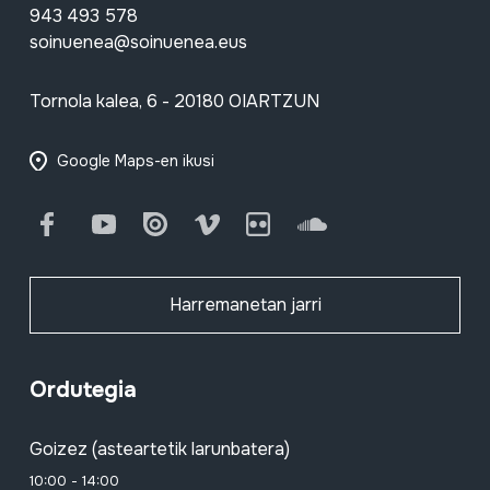
943 493 578
soinuenea@soinuenea.eus
Tornola kalea, 6 - 20180 OIARTZUN
Google Maps-en ikusi
Facebook
Youtube
Issuu
Vimeo
Flickr
SoundCloud
Harremanetan jarri
Ordutegia
Goizez (asteartetik larunbatera)
10:00 - 14:00