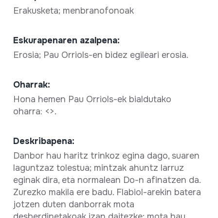
Erakusketa; menbranofonoak
Eskurapenaren azalpena:
Erosia; Pau Orriols-en bidez egileari erosia.
Oharrak:
Hona hemen Pau Orriols-ek bialdutako
oharra: <
>.
Deskribapena:
Danbor hau haritz trinkoz egina dago, suaren
laguntzaz tolestua; mintzak ahuntz larruz
eginak dira, eta normalean Do-n afinatzen da.
Zurezko makila ere badu. Flabiol-arekin batera
jotzen duten danborrak mota
desberdinetakoak izan daitezke; mota hau