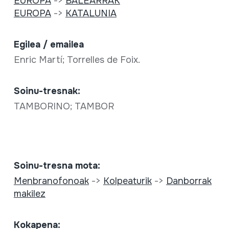
EUROPA
->
BALEARRAK
EUROPA
->
KATALUNIA
Egilea / emailea
Enric Martí; Torrelles de Foix.
Soinu-tresnak:
TAMBORINO; TAMBOR
Soinu-tresna mota:
Menbranofonoak
->
Kolpeaturik
->
Danborrak
makilez
Kokapena: