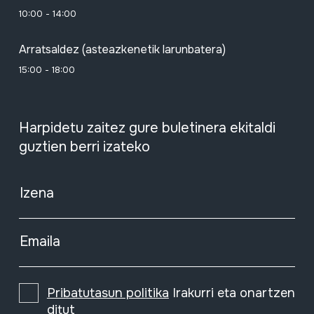
10:00 - 14:00
Arratsaldez (asteazkenetik larunbatera)
15:00 - 18:00
Harpidetu zaitez gure buletinera ekitaldi
guztien berri izateko
Izena
Emaila
Pribatutasun politika
Irakurri eta onartzen
ditut