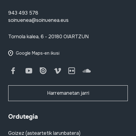
943 493 578
soinuenea@soinuenea.eus
Tornola kalea, 6 - 20180 OIARTZUN
Google Maps-en ikusi
Facebook
Youtube
Issuu
Vimeo
Flickr
SoundCloud
Harremanetan jarri
Ordutegia
Goizez (asteartetik larunbatera)