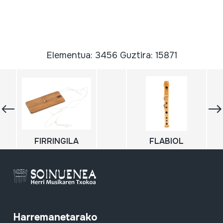
Elementua: 3456 Guztira: 15871
FIRRINGILA
FLABIOL
Harremanetarako