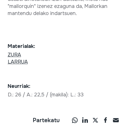
"mallorquín" izenez ezaguna da, Mallorkan
mantendu delako indartsuen.
Materialak:
ZURA
LARRUA
Neurriak:
D.: 26 / A.: 22,5 / (makila): L.: 33
Partekatu