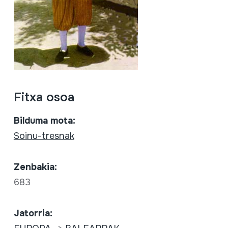
Fitxa osoa
Bilduma mota:
Soinu-tresnak
Zenbakia:
683
Jatorria: