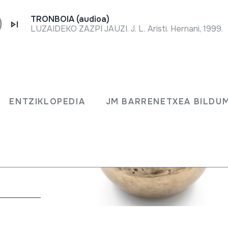
TRONBOIA (audioa)
LUZAIDEKO ZAZPI JAUZI. J. L. Aristi. Hernani, 1999.
uenco
ENTZIKLOPEDIA
JM BARRENETXEA BILDU