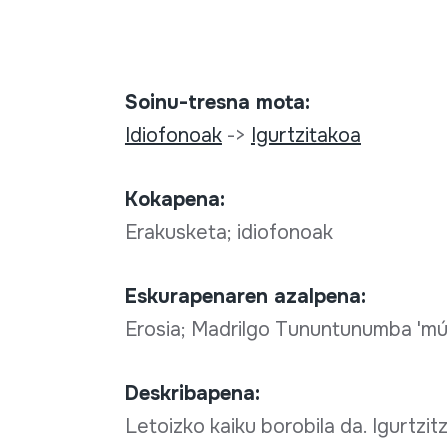
Soinu-tresna mota:
Idiofonoak
->
Igurtzitakoa
Kokapena:
Erakusketa; idiofonoak
Eskurapenaren azalpena:
Erosia; Madrilgo Tununtunumba 'mú
Deskribapena:
Letoizko kaiku borobila da. Igurtzit