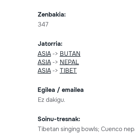
Zenbakia:
347
Jatorria:
ASIA
->
BUTAN
ASIA
->
NEPAL
ASIA
->
TIBET
Egilea / emailea
Ez dakigu.
Soinu-tresnak:
Tibetan singing bowls; Cuenco nepa