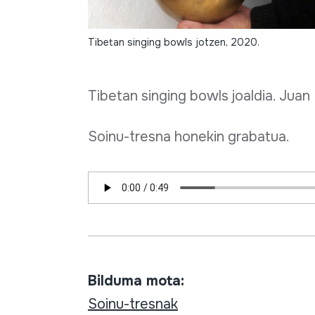
Tibetan singing bowls jotzen, 2020.
Tibetan singing bowls joaldia. Juan
Soinu-tresna honekin grabatua.
Bilduma mota:
Soinu-tresnak