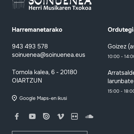
Harremanetarako
Ordutegi
943 493 578
Goizez (a
soinuenea@soinuenea.eus
10:00 - 14:0
Tornola kalea, 6 - 20180
Arratsald
OIARTZUN
larunbate
15:00 - 18:0
Google Maps-en ikusi
Facebook
Youtube
Issuu
Vimeo
Flickr
SoundCloud