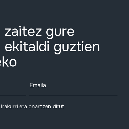
 zaitez gure
 ekitaldi guztien
eko
Emaila
Irakurri eta onartzen ditut