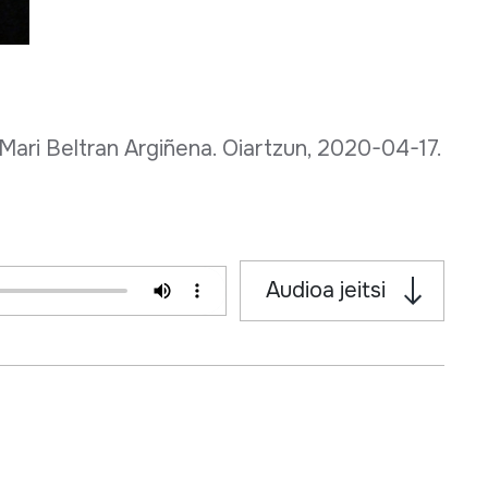
 Mari Beltran Argiñena. Oiartzun, 2020-04-17.
Audioa jeitsi