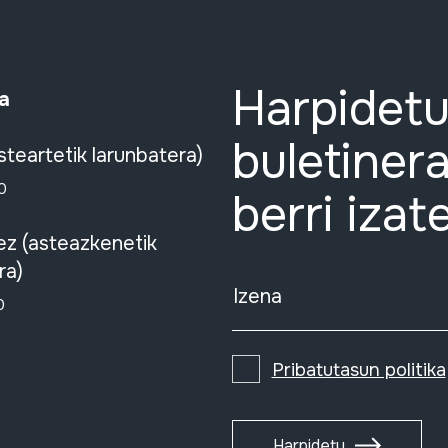
Harpidetu
a
buletinera
steartetik larunbatera)
0
berri izat
ez (asteazkenetik
ra)
Izena
0
Pribatutasun politika
Harpidetu