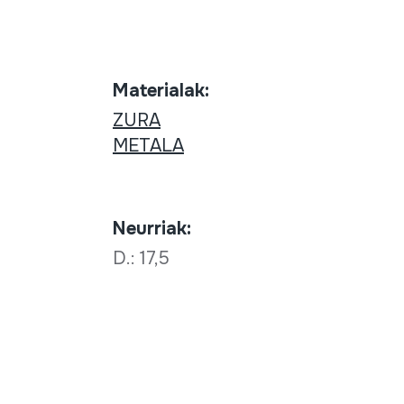
Materialak:
ZURA
METALA
Neurriak:
D.: 17,5