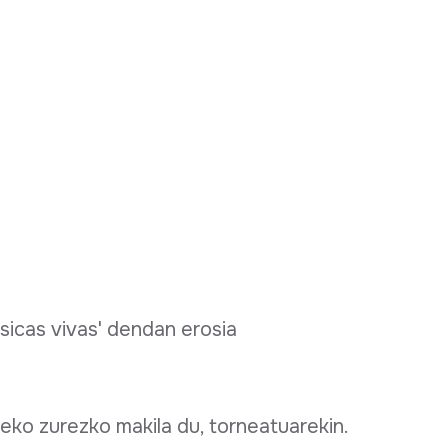
sicas vivas' dendan erosia
zeko zurezko makila du, torneatuarekin.