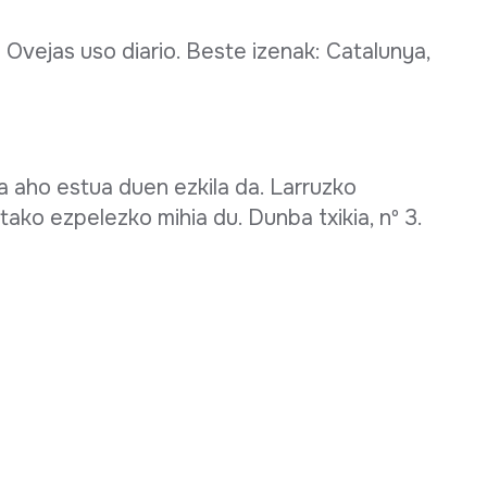
Ovejas uso diario. Beste izenak: Catalunya,
ta aho estua duen ezkila da. Larruzko
tako ezpelezko mihia du. Dunba txikia, nº 3.