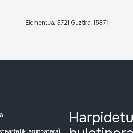
Elementua: 3721 Guztira: 15871
Harpidetu
a
steartetik larunbatera)