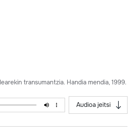
arekin transumantzia. Handia mendia, 1999.
Audioa jeitsi