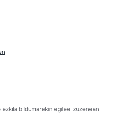
en
e ezkila bildumarekin egileei zuzenean