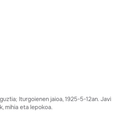
ztia; Iturgoienen jaioa, 1925-5-12an. Javi
k, mihia eta lepokoa.