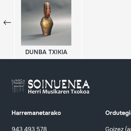
DUNBA TXIKIA
Harremanetarako
Ordutegi
943 493 578
Goizez (a