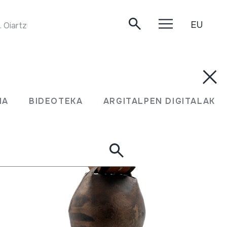
EU
FURRUFARRA JOALDIA. Juan Mari Beltran Argiñena. Oiartzun, 2020-04-23.
MA
BIDEOTEKA
ARGITALPEN DIGITALAK