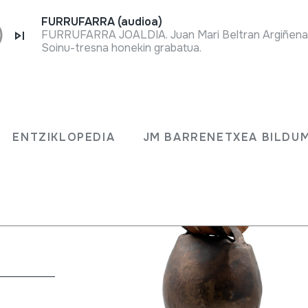
FURRUFARRA (audioa)
Soinu-tresna honekin grabatua.
ENTZIKLOPEDIA
JM BARRENETXEA BILDU
a, 1925-5-
lepokoa.
en