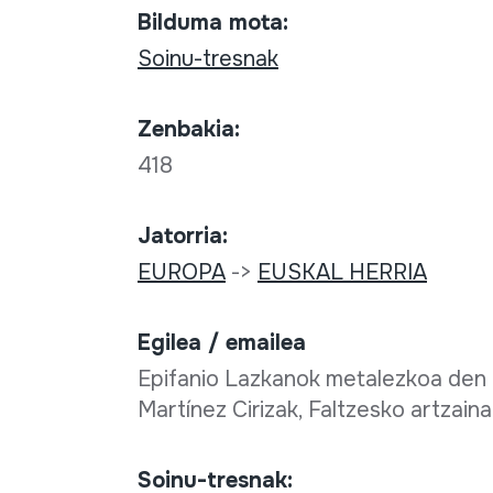
Bilduma mota:
Soinu-tresnak
Zenbakia:
418
Jatorria:
EUROPA
->
EUSKAL HERRIA
Egilea / emailea
Epifanio Lazkanok metalezkoa den gu
Martínez Cirizak, Faltzesko artzaina
Soinu-tresnak: