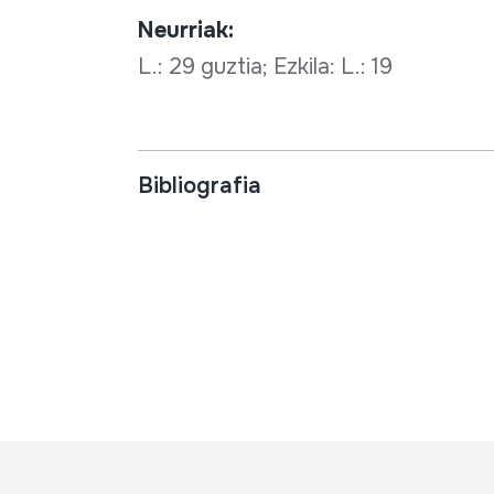
Neurriak:
L.: 29 guztia; Ezkila: L.: 19
Bibliografia