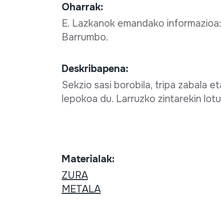
Oharrak:
E. Lazkanok emandako informazioa: 
Barrumbo.
Deskribapena:
Sekzio sasi borobila, tripa zabala e
lepokoa du. Larruzko zintarekin lotu
Materialak:
ZURA
METALA