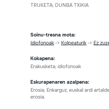
TRUKETA; DUNBA TXIKIA
Soinu-tresna mota:
Idiofonoak
->
Kolpeaturik
->
Ez zuz
Kokapena:
Erakusketa; idiofonoak
Eskurapenaren azalpena:
Erosia; Enkarguz, euskal ardi artald
erosia.