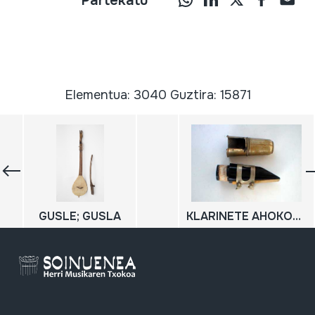
Partekatu
Elementua: 3040 Guztira: 15871
GUSLE; GUSLA
KLARINETE AHOKOA (BOKILLA)