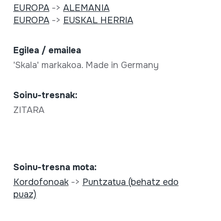
EUROPA
->
ALEMANIA
EUROPA
->
EUSKAL HERRIA
Egilea / emailea
'Skala' markakoa. Made in Germany
Soinu-tresnak:
ZITARA
Soinu-tresna mota:
Kordofonoak
->
Puntzatua (behatz edo
puaz)