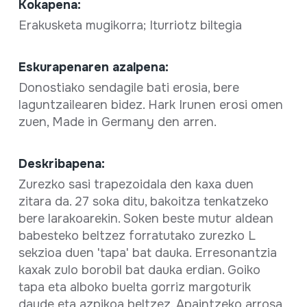
Kokapena:
Erakusketa mugikorra; Iturriotz biltegia
Eskurapenaren azalpena:
Donostiako sendagile bati erosia, bere
laguntzailearen bidez. Hark Irunen erosi omen
zuen, Made in Germany den arren.
Deskribapena:
Zurezko sasi trapezoidala den kaxa duen
zitara da. 27 soka ditu, bakoitza tenkatzeko
bere larakoarekin. Soken beste mutur aldean
babesteko beltzez forratutako zurezko L
sekzioa duen 'tapa' bat dauka. Erresonantzia
kaxak zulo borobil bat dauka erdian. Goiko
tapa eta alboko buelta gorriz margoturik
daude eta azpikoa beltzez. Apaintzeko arrosa