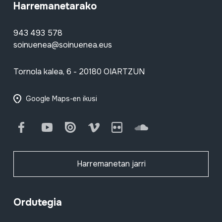
Harremanetarako
943 493 578
soinuenea@soinuenea.eus
Tornola kalea, 6 - 20180 OIARTZUN
Google Maps-en ikusi
Facebook
Youtube
Issuu
Vimeo
Flickr
SoundCloud
Harremanetan jarri
Ordutegia