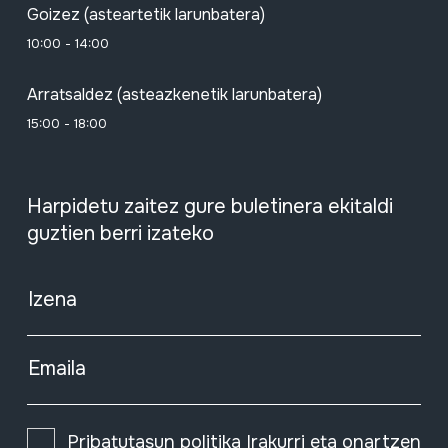
Goizez (asteartetik larunbatera)
10:00 - 14:00
Arratsaldez (asteazkenetik larunbatera)
15:00 - 18:00
Harpidetu zaitez gure buletinera ekitaldi
guztien berri izateko
Izena
Emaila
Pribatutasun politika
Irakurri eta onartzen