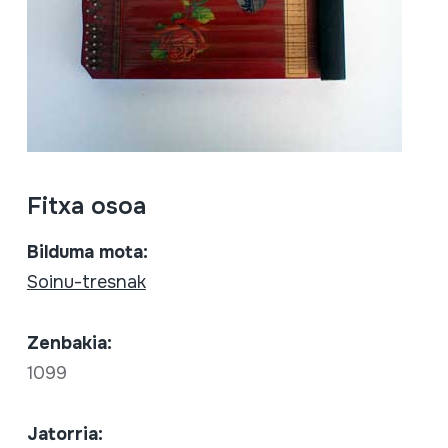
Fitxa osoa
Bilduma mota:
Soinu-tresnak
Zenbakia:
1099
Jatorria: