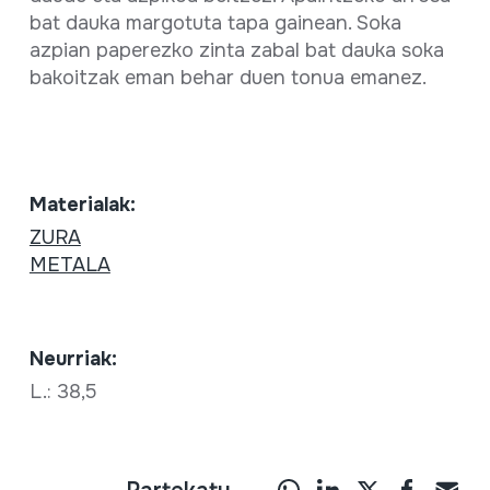
bat dauka margotuta tapa gainean. Soka
azpian paperezko zinta zabal bat dauka soka
bakoitzak eman behar duen tonua emanez.
Materialak:
ZURA
METALA
Neurriak:
L.: 38,5