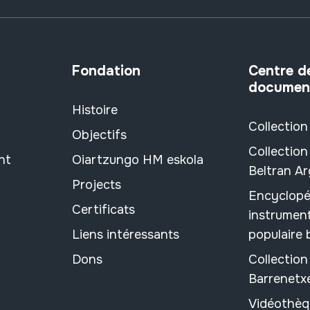
Fondation
Centre d
documen
Histoire
Collection
Objectifs
Collection
nt
Oiartzungo HM eskola
Beltran A
Projects
Encyclopé
Certificats
instrument
Liens intéressants
populaire
Dons
Collectio
Barrenetx
Vidéothèq