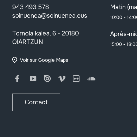
943 493 578
Matin (ma
soinuenea@soinuenea.eus
10:00 - 14:0
Tornola kalea, 6 - 20180
Après-mid
OIARTZUN
15:00 - 18:0
Voir sur Google Maps
Facebook
Youtube
Issuu
Vimeo
Flickr
SoundCloud
Contact