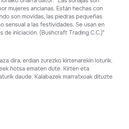
 honako oharra dator: "Las sonajas son
por mujeres ancianas. Están hechas con
ando son movidas, las piedras pequeñas
mo sensual a las festividades. Se usan en
 de iniciación. (Bushcraft Trading C.C.)"
za dira, erdian zurezko kirtenarekin loturik.
eek hotsa ematen dute. Kirten eta
raturik daude. Kalabazek marratxoak dituzte