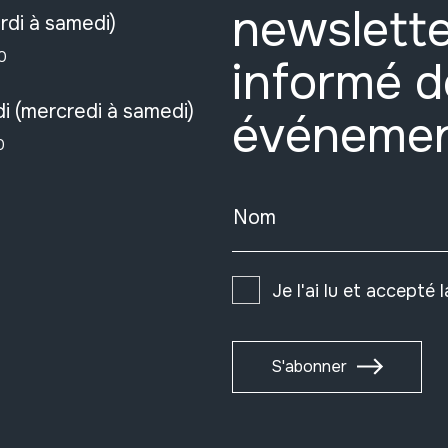
newslette
rdi à samedi)
0
informé d
i (mercredi à samedi)
événeme
0
Nom
Je l'ai lu et accepté 
S'abonner