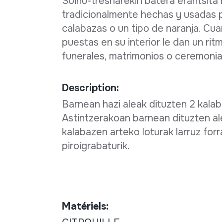
Soinu-tresnarekin batera erantsita
tradicionalmente hechas y usadas 
calabazas o un tipo de naranja. Cu
puestas en su interior le dan un rit
funerales, matrimonios o ceremonias
Description:
Barnean hazi aleak dituzten 2 kalaba
Astintzerakoan barnean dituzten al
kalabazen arteko loturak larruz for
piroigrabaturik.
Matériels: