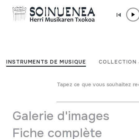
Aller directement au contenu
INSTRUMENTS DE MUSIQUE
SONAJAS
INSTRUMENTS DE MUSIQUE
COLLECTION 
Auteur
Ez dakigu.
Type d'instrument de musique
Tapez ce que vous souhaitez re
Idiophones
->
Frappés
->
Maracas / hochets
Galerie d'images
Fiche complète