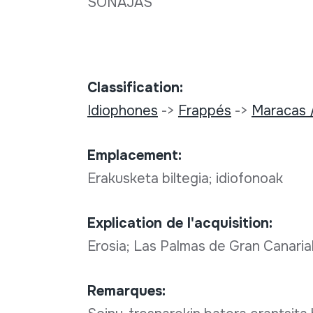
SONAJAS
Classification:
Idiophones
->
Frappés
->
Maracas 
Emplacement:
Erakusketa biltegia; idiofonoak
Explication de l'acquisition:
Erosia; Las Palmas de Gran Canaria
Remarques: