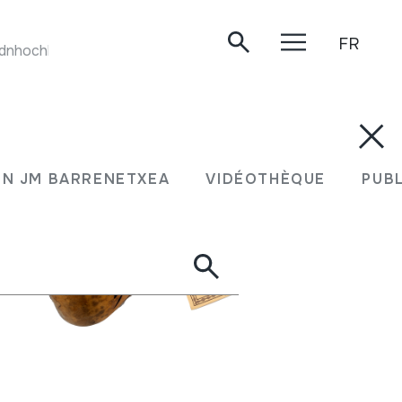
FR
nhochland. 14. Bolivia. C5.Lichiwayus. LP.MC14.
N JM BARRENETXEA
VIDÉOTHÈQUE
PUB