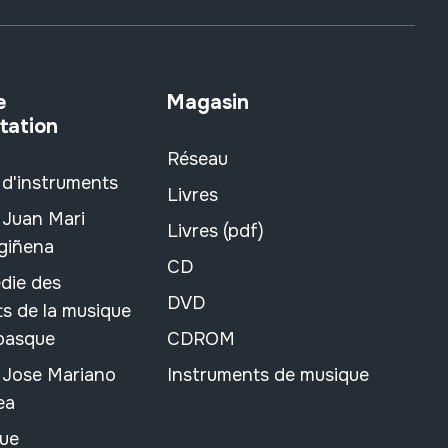
e
Magasin
tation
Réseau
 d'instruments
Livres
 Juan Mari
Livres (pdf)
rgiñena
CD
die des
DVD
s de la musique
 basque
CDROM
n Jose Mariano
Instruments de musique
ea
ue