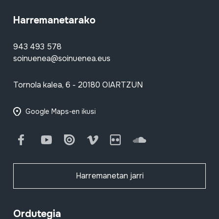
Harremanetarako
943 493 578
soinuenea@soinuenea.eus
Tornola kalea, 6 - 20180 OIARTZUN
Google Maps-en ikusi
Facebook
Youtube
Issuu
Vimeo
Flickr
SoundCloud
Harremanetan jarri
Ordutegia