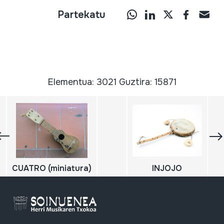
Partekatu
Elementua: 3021 Guztira: 15871
CUATRO (miniatura)
INJOJO