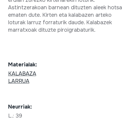
erdian zurezko kirtenarekin loturik.
Astintzerakoan barnean dituzten aleek hotsa
ematen dute. Kirten eta kalabazen arteko
loturak larruz forraturik daude. Kalabazek
marratxoak dituzte piroigrabaturik.
Materialak:
KALABAZA
LARRUA
Neurriak:
L.: 39