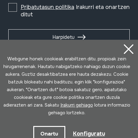
Pribatutasun politika
Irakurri eta onartzen
ditut
Harpidetu
Webgune honek cookieak erabiltzen ditu, propioak zein
hirugarrenenak. Hautatu nabigatzeko nahiago duzun cookie
aukera. Guztiz desaktibatzea ere hauta dezakezu. Cookie
batzuk blokeatu nahi badituzu, egin klik "konfigurazioa"
aukeran. "Onartzen dut" botoia sakatuz gero, aipatutako
cookieak eta gure cookie politika onartzen duzula
adierazten ari zara. Sakatu
Irakurri gehiago
lotura informazio
gehiago lortzeko.
Erabilpen baldintzak
Pribatutasun politika
Cookie politika
Konfiguratu
Onartu
Loturak garatua