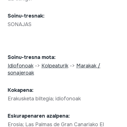
Soinu-tresnak:
SONAJAS
Soinu-tresna mota:
Idiofonoak
->
Kolpeaturik
->
Marakak /
sonajeroak
Kokapena:
Erakusketa biltegia; idiofonoak
Eskurapenaren azalpena:
Erosia; Las Palmas de Gran Canariako El