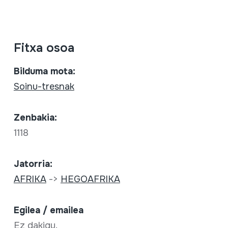
Fitxa osoa
Bilduma mota:
Soinu-tresnak
Zenbakia:
1118
Jatorria:
AFRIKA
->
HEGOAFRIKA
Egilea / emailea
Ez dakigu.