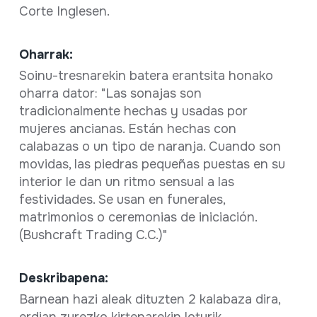
Corte Inglesen.
Oharrak:
Soinu-tresnarekin batera erantsita honako
oharra dator: "Las sonajas son
tradicionalmente hechas y usadas por
mujeres ancianas. Están hechas con
calabazas o un tipo de naranja. Cuando son
movidas, las piedras pequeñas puestas en su
interior le dan un ritmo sensual a las
festividades. Se usan en funerales,
matrimonios o ceremonias de iniciación.
(Bushcraft Trading C.C.)"
Deskribapena:
Barnean hazi aleak dituzten 2 kalabaza dira,