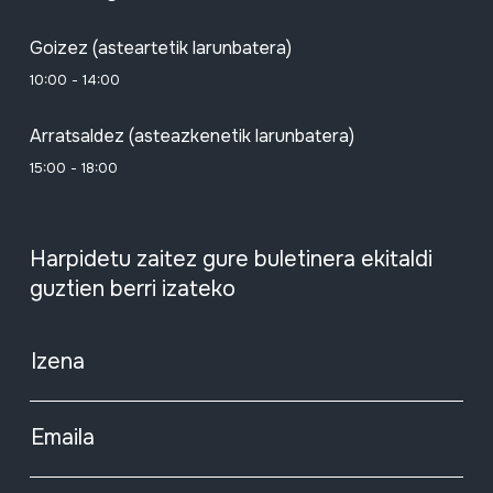
Goizez (asteartetik larunbatera)
10:00 - 14:00
Arratsaldez (asteazkenetik larunbatera)
15:00 - 18:00
Harpidetu zaitez gure buletinera ekitaldi
guztien berri izateko
Izena
Emaila