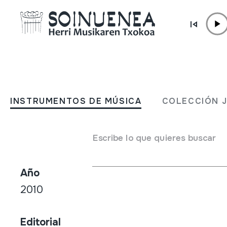
Ir directamente al contenido
TIENDA /
DVD
23. Txalaparta Festa - DV
INSTRUMENTOS DE MÚSICA
COLECCIÓN 
Autor / Intérprete
Escribe lo que quieres buscar
Emaile ezberdinak
Año
2010
Editorial