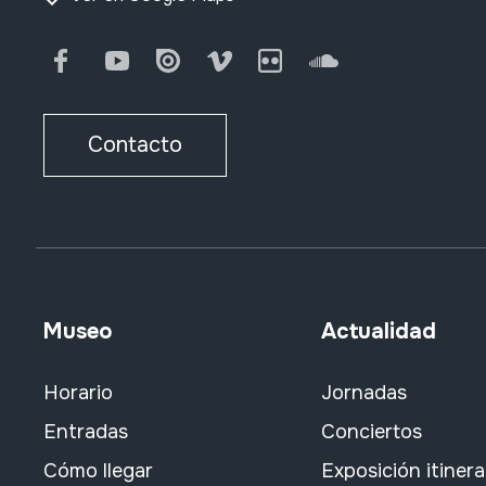
Facebook
Youtube
Issuu
Vimeo
Flickr
SoundCloud
Contacto
Museo
Actualidad
Horario
Jornadas
Entradas
Conciertos
Cómo llegar
Exposición itiner