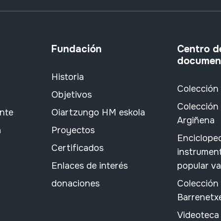
Fundación
Centro d
documen
Historia
Colección
Objetivos
Colección 
ante
Oiartzungo HM eskola
Argiñena
a
Proyectos
Encicloped
Certificados
instrument
Enlaces de interés
popular v
donaciones
Colección
Barrenetx
Videoteca