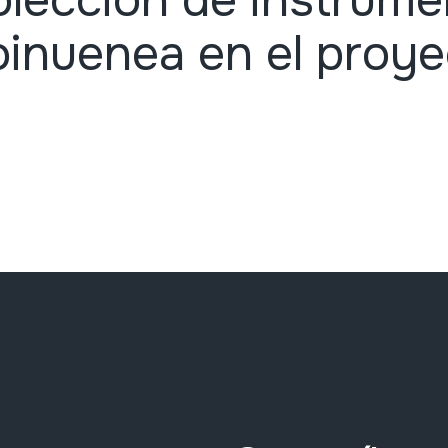
lección de instrume
oinuenea en el proy