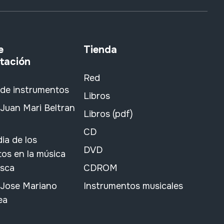
e
Tienda
tación
Red
 de instrumentos
Libros
Juan Mari Beltran
Libros (pdf)
CD
ia de los
DVD
os en la música
asca
CDROM
 Jose Mariano
Instrumentos musicales
ea