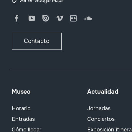
Ver en Google Maps
Facebook
Youtube
Issuu
Vimeo
Flickr
SoundCloud
Contacto
Museo
Actualidad
Horario
Jornadas
Entradas
Conciertos
Cómo llegar
Exposición itiner