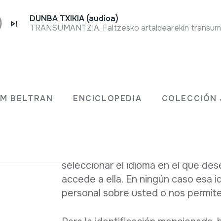
DUNBA TXIKIA (audioa)
Política de cooki
Identificación de
JM BELTRAN
ENCICLOPEDIA
COLECCIÓN 
Para que el sitio web funcione óp
diversa información del ordenador q
ejemplo, para poder contabilizar las
tipo de navegador utiliza cada usua
seleccionar el idioma en el que de
accede a ella. En ningún caso esa i
personal sobre usted o nos permit