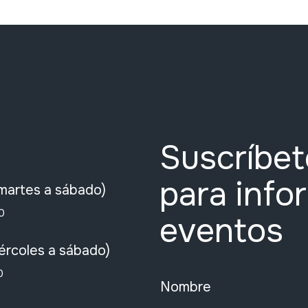
Suscríbet
para info
martes a sábado)
0
eventos
ércoles a sábado)
0
Nombre