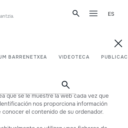
ES
TRANSUMANTZIA. Faltzesko artaldearekin transumantzia. Handia mendia, 1999.
es
l ordenador. Cookies.
JM BARRENETXEA
VIDEOTECA
PUBLICAC
timamente, a veces es necesario obtener
ue accede a ella o identificarlo. Por
 visitas que recibe el sitio, para saber qué
rio o para evitar que el usuario tenga que
sea que se le muestre la web cada vez que
dentificación nos proporciona información
e conocer el contenido de su ordenador.