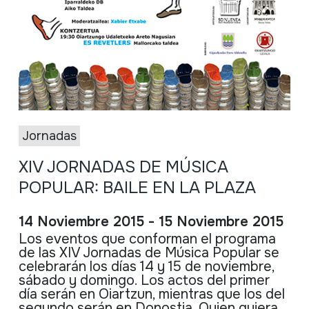
Jornadas
XIV JORNADAS DE MÚSICA
POPULAR: BAILE EN LA PLAZA
14 Noviembre 2015 - 15 Noviembre 2015
Los
eventos
que
conforman
el
programa
de
las
XIV
Jornadas
de
Música
Popular se
celebrarán
los
días
14 y 15 de
noviembre
,
sábado
y
domingo
. Los
actos
del primer
día
serán
en
Oiartzun
,
mientras
que
los del
segundo
serán
en
Donostia
.
Quien
quiera