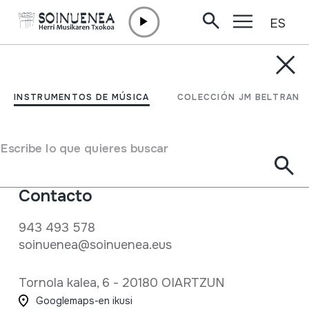
ES
Ir directamente al contenido
CONTACTO
Rellena el formulario de
INSTRUMENTOS DE MÚSICA
COLECCIÓN JM BELTRAN
contacto y recibirás una
respuesta en breve
Escribe lo que quieres buscar
Contacto
943 493 578
soinuenea@soinuenea.eus
Tornola kalea, 6 - 20180 OIARTZUN
Googlemaps-en ikusi