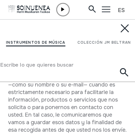
ES
Ir directamente al contenido
TEXTOS LEGALES /
Política de privacidad
INSTRUMENTOS DE MÚSICA
COLECCIÓN JM BELTRAN
Política de privacidad
En
Soinuenea Fundazioa
somos conscientes
Escribe lo que quieres buscar
del valor que tiene para usted su privacidad.
Por ello, sólo requerimos algún dato personal
—como su nombre o su e-mail— cuando es
estrictamente necesario para facilitarle la
información, productos o servicios que nos
solicita o para ponernos en contacto con
usted. En tal caso, le comunicaremos que
vamos a guardar esos datos y la finalidad de
esa recogida antes de que usted nos los envíe.