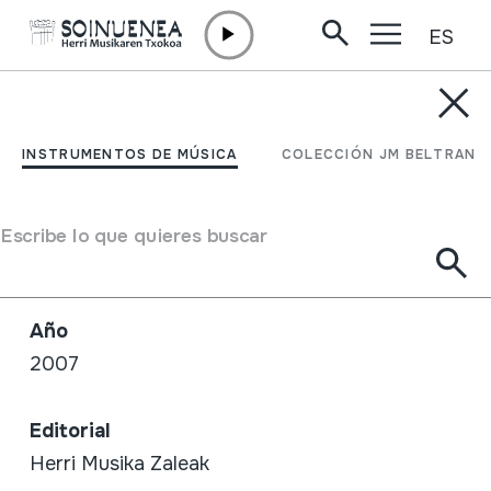
ES
Ir directamente al contenido
TIENDA /
CD
AMASATIK ARRATERA
INSTRUMENTOS DE MÚSICA
COLECCIÓN JM BELTRAN
Autor / Intérprete
Escribe lo que quieres buscar
Juan Mari Beltran, Luis Astiasaran eta Jose
Mari Astiasaran
Año
2007
Editorial
Herri Musika Zaleak