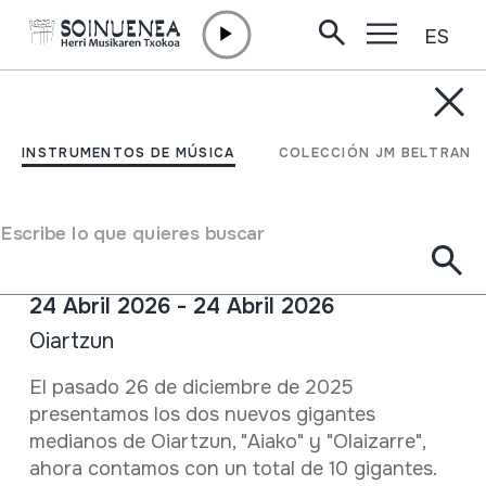
ES
Ir directamente al contenido
ACTUALIDAD /
OTRAS
AMILKA. Programa de la
INSTRUMENTOS DE MÚSICA
COLECCIÓN JM BELTRAN
Comparsa de Gigantes
de Oiartzun
Escribe lo que quieres buscar
24 Abril 2026 - 24 Abril 2026
Oiartzun
Descripción
El pasado 26 de diciembre de 2025
presentamos los dos nuevos gigantes
medianos de Oiartzun, "Aiako" y "Olaizarre",
ahora contamos con un total de 10 gigantes.