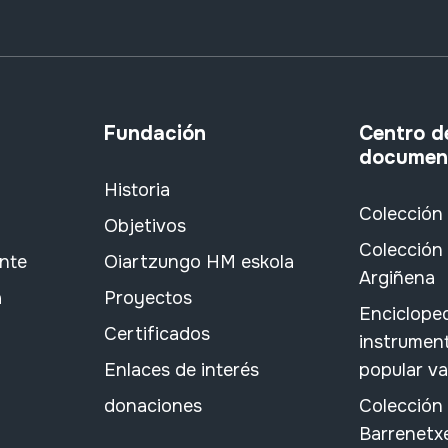
Fundación
Centro d
documen
Historia
Colección
Objetivos
Colección 
ante
Oiartzungo HM eskola
Argiñena
a
Proyectos
Encicloped
Certificados
instrument
Enlaces de interés
popular v
donaciones
Colección
Barrenetx