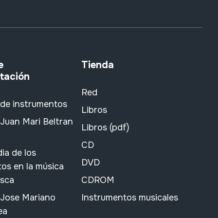
e
Tienda
tación
Red
 de instrumentos
Libros
Juan Mari Beltran
Libros (pdf)
CD
ia de los
DVD
os en la música
asca
CDROM
 Jose Mariano
Instrumentos musicales
ea