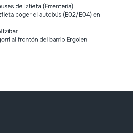
ses de Iztieta (Errenteria)
ztieta coger el autobús (E02/E04) en
ltzibar
rri al frontón del barrio Ergoien