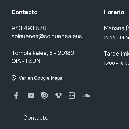
Contacto
Horario
943 493 578
Mañana (
soinuenea@soinuenea.eus
10:00 - 14:0
Tornola kalea, 6 - 20180
Tarde (mi
OIARTZUN
15:00 - 18:0
Ver en Google Maps
Facebook
Youtube
Issuu
Vimeo
Flickr
SoundCloud
Contacto