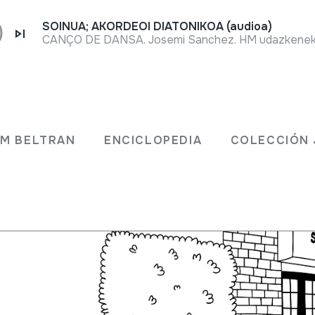
SOINUA; AKORDEOI DIATONIKOA (audioa)
CANÇO DE DANSA. Josemi Sanchez. HM udazkeneko 
Cómo llegar
JM BELTRAN
ENCICLOPEDIA
COLECCIÓN 