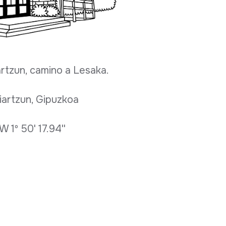
artzun, camino a Lesaka.
iartzun, Gipuzkoa
 1º 50' 17.94''