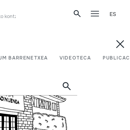
ES
kontzertua. Oiartzun, 2002-10-19.
JM BARRENETXEA
VIDEOTECA
PUBLICAC