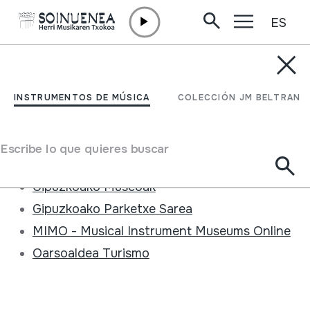
ES
Ir directamente al contenido
FUNDACIÓN /
ENLACES DE INTERÉS
Enlaces de interés
INSTRUMENTOS DE MÚSICA
COLECCIÓN JM BELTRAN
Enlaces de interés
Eresbil
Escribe lo que quieres buscar
EMSIME (Soinuenea bilduma)
Gipuzkoako Museoak
Gipuzkoako Parketxe Sarea
MIMO - Musical Instrument Museums Online
Oarsoaldea Turismo