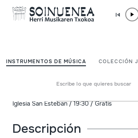
Ir directamente al contenido
ACTUALIDAD /
OTRAS
26º Concierto de Verano d
INSTRUMENTOS DE MÚSICA
COLECCIÓN 
Harribeltza
Escribe lo que quieres buscar
31 Julio 2022
Iglesia San Esteban / 19:30 / Gratis
Descripción