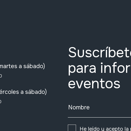
Suscríbet
para info
martes a sábado)
0
eventos
ércoles a sábado)
0
Nombre
He leído y acepto la