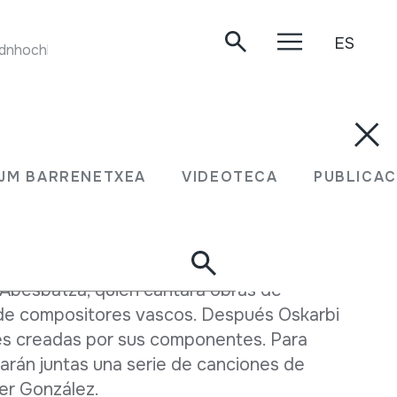
ES
LICHIWAYUS. Museum Collection Berlin. Musik im Andnhochland. 14. Bolivia. C5: Lichiwayus. LP. MC14.
s últimos años, vuelve el concierto que se
or de la asociación Harribeltza.
JM BARRENETXEA
VIDEOTECA
PUBLICAC
 programa de este año serán los de Oskarbi
sain.
 Abesbatza, quien cantará obras de
 de compositores vascos. Después Oskarbi
es creadas por sus componentes. Para
tarán juntas una serie de canciones de
er González.