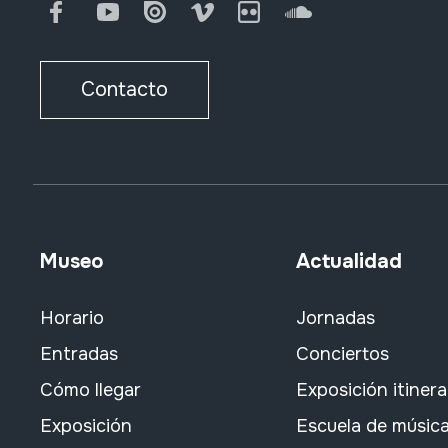
Facebook
Youtube
Issuu
Vimeo
Flickr
SoundCloud
Contacto
Museo
Actualidad
Horario
Jornadas
Entradas
Conciertos
Cómo llegar
Exposición itiner
Exposición
Escuela de músic