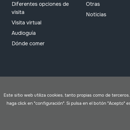
Diferentes opciones de
Otras
visita
Noticias
Visita virtual
Audioguía
Dónde comer
Este sitio web utiliza cookies, tanto propias como de terceros
haga click en "configuración". Si pulsa en el botón "Acepto"
Condiciones de uso
Política de privacidad
Política de c