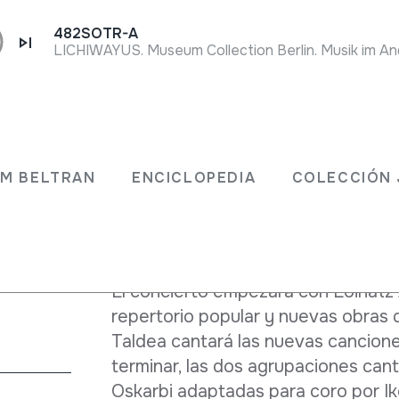
482SOTR-A
Descripción
Tras la situación excepcional de lo
e
organiza el día de San Ignacio a fav
JM BELTRAN
ENCICLOPEDIA
COLECCIÓN 
Los músicos que participarán en el
Taldea y Loinatz Abesbatza de Bea
El concierto empezará con Loinatz
repertorio popular y nuevas obras
Taldea cantará las nuevas cancion
terminar, las dos agrupaciones can
Oskarbi adaptadas para coro por Ik