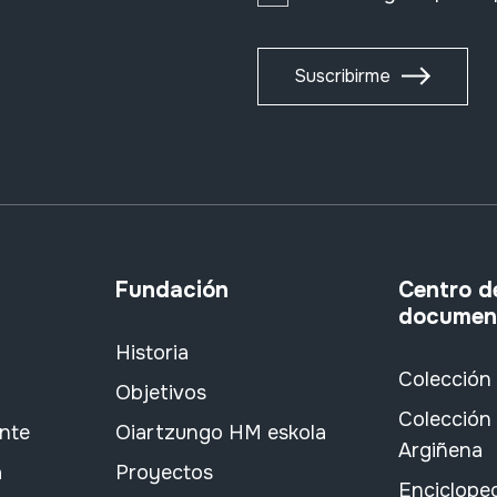
Suscribirme
Fundación
Centro d
documen
Historia
Colección
Objetivos
Colección 
ante
Oiartzungo HM eskola
Argiñena
a
Proyectos
Encicloped