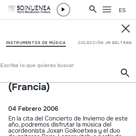
ES
Ir directamente al contenido
ACTUALIDAD /
CONCIERTOS
HM Concierto de
INSTRUMENTOS DE MÚSICA
COLECCIÓN JM BELTRAN
invierno: Joxan
Goikoetxea (Hernani) y el
Escribe lo que quieres buscar
duo Paris-Lazarevitch
(Francia)
04 Febrero 2006
En la cita del Concierto de Invierno de este
año, podremos disfrutar la música del
acordeonista Joxan Goikoetxea y el duo