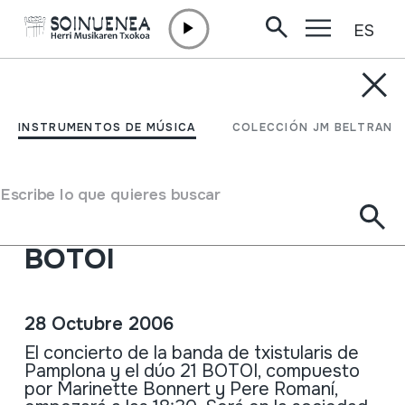
ES
Ir directamente al contenido
ACTUALIDAD /
CONCIERTOS
HM Concierto de otoño:
INSTRUMENTOS DE MÚSICA
COLECCIÓN JM BELTRAN
Banda de txistularis del
ayuntamiento de
Escribe lo que quieres buscar
Pamplona y el dúo 21
BOTOI
28 Octubre 2006
El concierto de la banda de txistularis de
Pamplona y el dúo 21 BOTOI, compuesto
por Marinette Bonnert y Pere Romaní,