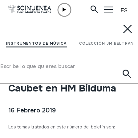
ES
Ir directamente al contenido
ACTUALIDAD /
BOLETINES
HMberriak nº 68:
INSTRUMENTOS DE MÚSICA
COLECCIÓN JM BELTRAN
Comparsas de gigantes y
cabezudos / Guimbarda
Escribe lo que quieres buscar
de Idiazabal / Pierre
Caubet en HM Bilduma
16 Febrero 2019
Descripción
Los temas tratados en este número del boletín son: