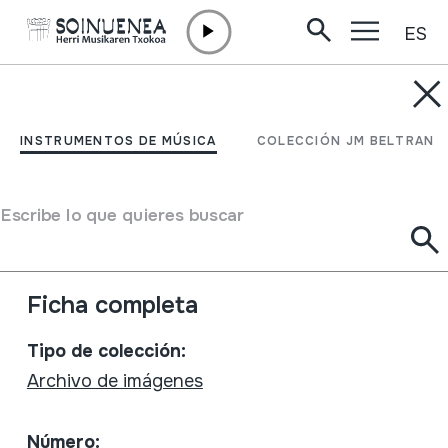
ES
Ir directamente al contenido
INSTRUMENTOS DE MÚSICA
'Saha' en directe
INSTRUMENTOS DE MÚSICA
COLECCIÓN JM BELTRAN
Sonades de Flaüta
Videos 2007-04-11
Escribe lo que quieres buscar
Autor
Egilea eta emaile ezberdinak
Ficha completa
Tipo de colección:
Archivo de imágenes
Número: