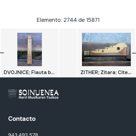
Elemento: 2744 de 15871
DVOJNICE; Flauta bikoitza
ZITHER; Zitara; Citera
Contacto
943 493 578