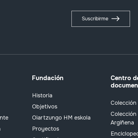
Suscribirme
Fundación
Centro d
documen
Historia
Colección
Objetivos
Colección 
ante
Oiartzungo HM eskola
Argiñena
a
Proyectos
Encicloped