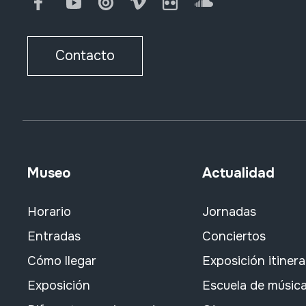
Facebook
Youtube
Issuu
Vimeo
Flickr
SoundCloud
Contacto
Museo
Actualidad
Horario
Jornadas
Entradas
Conciertos
Cómo llegar
Exposición itiner
Exposición
Escuela de músic