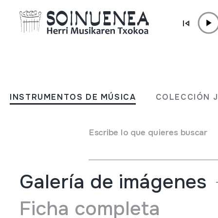
Ir directamente al contenido
INSTRUMENTOS DE MÚSICA
MARACA
INSTRUMENTOS DE MÚSICA
COLECCIÓN 
Autor
Ez dakigu.
Tipo de Instrumento de música
Escribe lo que quieres buscar
Idiófonos
->
Golpeados
->
Maracas / sonajeros
Galería de imágenes
Ficha completa