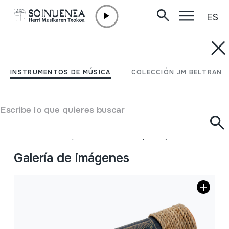
ES
Ir directamente al contenido
INSTRUMENTOS DE MÚSICA
Maraka; Txintxirrina;
INSTRUMENTOS DE MÚSICA
COLECCIÓN JM BELTRAN
Sonajero
Escribe lo que quieres buscar
Autor
"Hand Made in Indonesia"
Tipo de Instrumento de música
Idiófonos
->
Golpeados
->
Maracas / sonajeros
Galería de imágenes