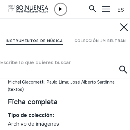
ES
Ir directamente al contenido
INSTRUMENTOS DE MÚSICA
MICHEL GIACOMETTI;
INSTRUMENTOS DE MÚSICA
COLECCIÓN JM BELTRAN
07; FILMOGRAFIA
COMPLETA
Escribe lo que quieres buscar
Autor
Michel Giacometti; Paulo Lima; José Alberto Sardinha
(textos)
Ficha completa
Tipo de colección:
Archivo de imágenes