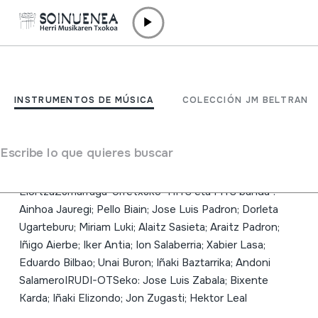
Ir directamente al contenido
INSTRUMENTOS DE MÚSICA
munduagizonarentzategina
INSTRUMENTOS DE MÚSICA
COLECCIÓN JM BELTRAN
JosAnton ARTZE; "Hartzut
Escribe lo que quieres buscar
Autor
JosAnton Artze; Jexux Mari Artze; Ines
ElortzaZumarraga-Urretxuko "HITS eta FITS banda":
Ainhoa Jauregi; Pello Biain; Jose Luis Padron; Dorleta
Ugarteburu; Miriam Luki; Alaitz Sasieta; Araitz Padron;
Iñigo Aierbe; Iker Antia; Ion Salaberria; Xabier Lasa;
Eduardo Bilbao; Unai Buron; Iñaki Baztarrika; Andoni
SalameroIRUDI-OTSeko: Jose Luis Zabala; Bixente
Karda; Iñaki Elizondo; Jon Zugasti; Hektor Leal