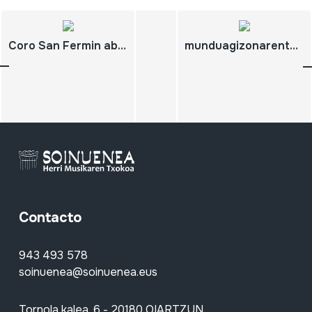
Coro San Fermin abesbatza
munduagizonarentzatetinada,bainaezgizonamunduarentzat; JosAnton ARTZE; "Hartzut"
Contacto
943 493 578
soinuenea@soinuenea.eus
Tornola kalea, 6 - 20180 OIARTZUN