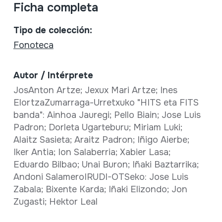
Ficha completa
Tipo de colección:
Fonoteca
Autor / Intérprete
JosAnton Artze; Jexux Mari Artze; Ines
ElortzaZumarraga-Urretxuko "HITS eta FITS
banda": Ainhoa Jauregi; Pello Biain; Jose Luis
Padron; Dorleta Ugarteburu; Miriam Luki;
Alaitz Sasieta; Araitz Padron; Iñigo Aierbe;
Iker Antia; Ion Salaberria; Xabier Lasa;
Eduardo Bilbao; Unai Buron; Iñaki Baztarrika;
Andoni SalameroIRUDI-OTSeko: Jose Luis
Zabala; Bixente Karda; Iñaki Elizondo; Jon
Zugasti; Hektor Leal