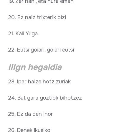
19. Zer nahi, eta hura eman
20. Ez naiz trixterik bizi
21. Kali Yuga.
22. Eutsi goiari, goiari eutsi
IIIgn hegaldia
23. Ipar haize hotz zuriak
24. Bat gara guztiok bihotzez
25. Ez da den inor
26. Denek ikusiko