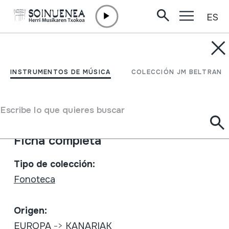
ES
Ir directamente al contenido
INSTRUMENTOS DE MÚSICA
Parranda de Cantadores
INSTRUMENTOS DE MÚSICA
COLECCIÓN JM BELTRAN
Autor
La parranda
Tipo de Instrumento de música
Agrupación musical
Escribe lo que quieres buscar
Otros
Ficha completa
Tipo de colección:
Fonoteca
Origen:
EUROPA
->
KANARIAK