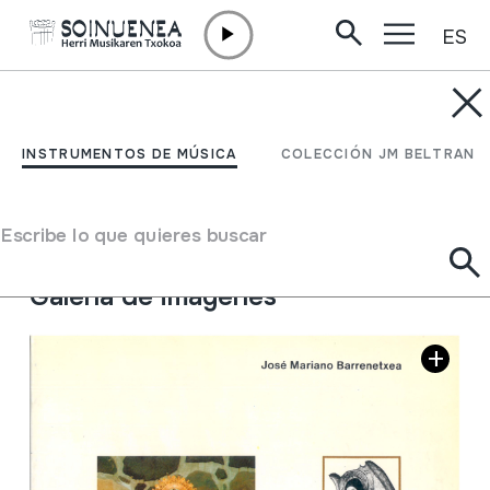
ES
Ir directamente al contenido
JM BARRENETXEA
Apuntes de txistu
INSTRUMENTOS DE MÚSICA
COLECCIÓN JM BELTRAN
Tipo de colección
Liburuak
Origen
EUROPA
->
EUSKAL HERRIA
Escribe lo que quieres buscar
Situación:
21.Txistulari
Galería de imágenes