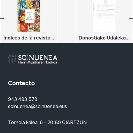
Indices de la revista "TXISTULARI"
Donostiako Udaleko txistularien kontrtatzioei buruzko dokumentu ezberdinak.3
Contacto
943 493 578
soinuenea@soinuenea.eus
Tornola kalea, 6 - 20180 OIARTZUN