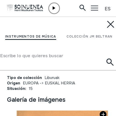
ES
Ir directamente al contenido
JM BARRENETXEA
Cuadernos de etnología
INSTRUMENTOS DE MÚSICA
COLECCIÓN JM BELTRAN
y etnografía de
Navarra.año XVI-nº 43
Escribe lo que quieres buscar
Enero-Junio 1984
Tipo de colección
Liburuak
Origen
EUROPA
->
EUSKAL HERRIA
Situación:
15
Galería de imágenes