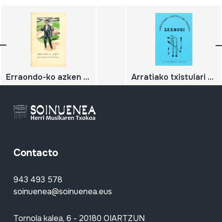
Erraondo-ko azken danbolinteroa
Arratiako txistulari taldea. Zeanuri. 25. urteurrena (1968-1993)
Contacto
943 493 578
soinuenea@soinuenea.eus
Tornola kalea, 6 - 20180 OIARTZUN