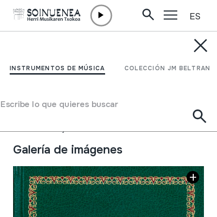
ES
Ir directamente al contenido
JM BARRENETXEA
La música
INSTRUMENTOS DE MÚSICA
COLECCIÓN JM BELTRAN
contemporánea
Escribe lo que quieres buscar
Tipo de colección
Liburuak
Origen
EUROPA
->
ESPAINIA
Situación:
Kaja marroiak3
Galería de imágenes