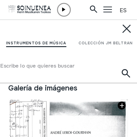
ES
Ir directamente al contenido
JM BARRENETXEA
Los primeros artistas de
INSTRUMENTOS DE MÚSICA
COLECCIÓN JM BELTRAN
Europa
Escribe lo que quieres buscar
Tipo de colección
Liburuak
Situación:
caja 6 Prehistoria.
Galería de imágenes